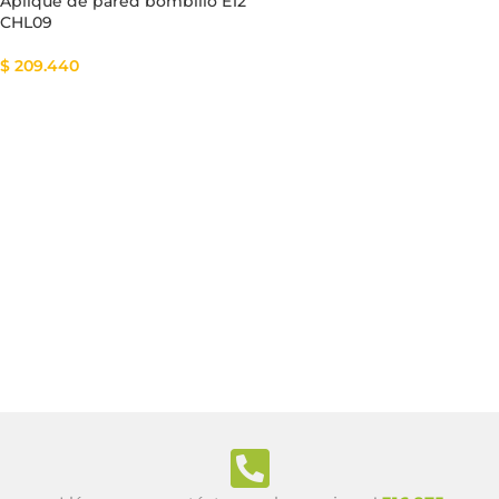
Aplique de pared bombillo E12
CHL09
$
209.440