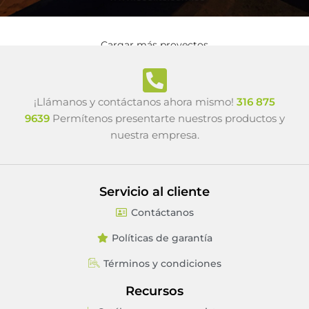
Iluminación Sumergible
Cargar más proyectos
¡Llámanos y contáctanos ahora mismo!
316 875
9639
Permítenos presentarte nuestros productos y
nuestra empresa.
Servicio al cliente
Contáctanos
Políticas de garantía
Términos y condiciones
Recursos