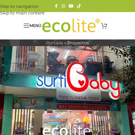
Skip to navigation
Skip to main content
MENÚ
Portada
»
Proyectos