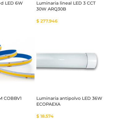
red LED 6W
Luminaria lineal LED 3 CCT
30W ARQ30B
$
277.946
/M COBBV1
Luminaria antipolvo LED 36W
ECOPAEXA
$
18.574