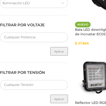
Iluminación LED
FILTRAR POR VOLTAJE
NUEVO
Fuente de Poder SMART
Luminarias Sis
Bala LED downlig
de incrustar ECO
$
57.866
Aplicar
FILTRAR POR TENSIÓN
Aplicar
Reflector LED R