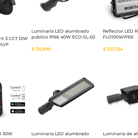
Luminaria LED alumbrado
Reflector LED 
público IP66 40W ECO-SL-02
FLO100WIP65
tema Smart
Cinta Multicolor
ht 3 CCT 12W
DLVF
$
215.599
$
233.334
GB 30W
Luminaria LED alumbrado
Luminaria de a