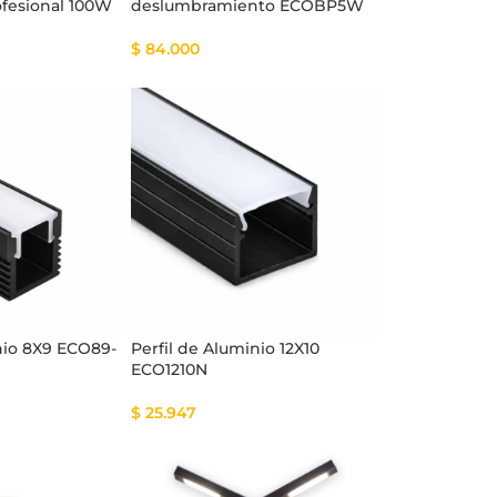
ofesional 100W
deslumbramiento ECOBP5W
$
84.000
nio 8X9 ECO89-
Perfil de Aluminio 12X10
ECO1210N
$
25.947