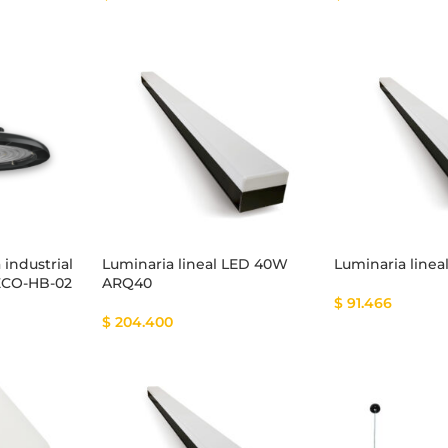
industrial
Luminaria lineal LED 40W
Luminaria line
ECO-HB-02
ARQ40
$
91.466
$
204.400