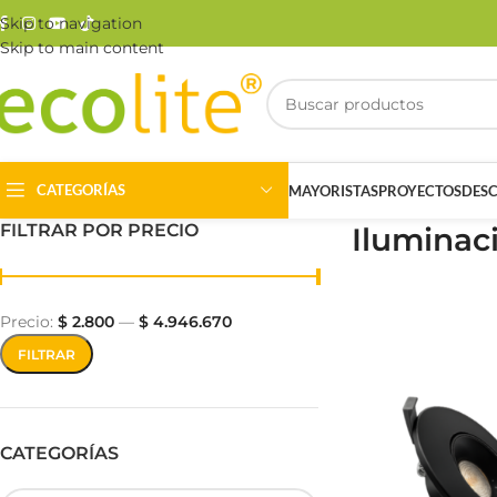
Skip to navigation
Skip to main content
CATEGORÍAS
MAYORISTAS
PROYECTOS
DES
FILTRAR POR PRECIO
Iluminac
Precio:
$ 2.800
—
$ 4.946.670
FILTRAR
Riel Magnético
Track Light
CATEGORÍAS