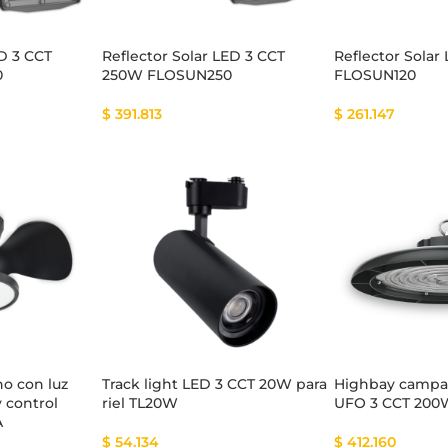
ED 3 CCT
Reflector Solar LED 3 CCT
Reflector Solar
0
250W FLOSUN250
FLOSUN120
$
391.813
$
261.147
ho con luz
Track light LED 3 CCT 20W para
Highbay campan
y control
riel TL20W
UFO 3 CCT 200
A
$
54.134
$
412.160