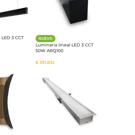
l LED 3 CCT
NUEVO
Luminaria lineal LED 3 CCT
50W ARQ100
$
391.832