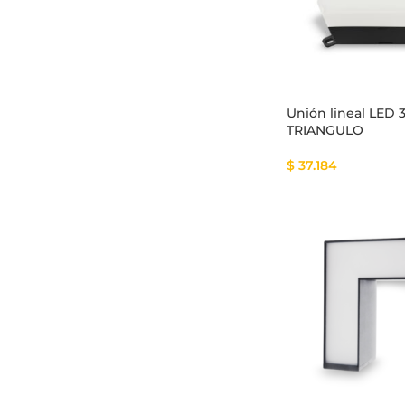
Unión lineal LED
TRIANGULO
$
37.184