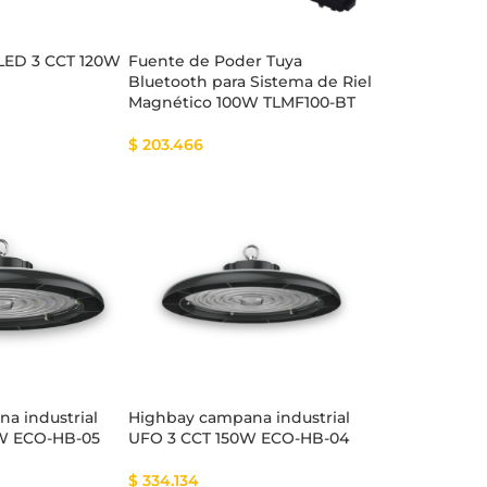
 LED 3 CCT 120W
Fuente de Poder Tuya
Bluetooth para Sistema de Riel
Magnético 100W TLMF100-BT
$
203.466
a industrial
Highbay campana industrial
W ECO-HB-05
UFO 3 CCT 150W ECO-HB-04
$
334.134