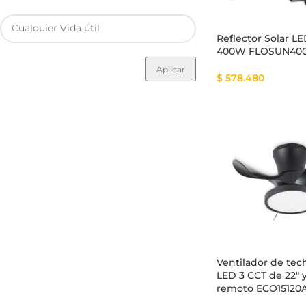
Reflector Solar L
400W FLOSUN40
Aplicar
$
578.480
Ventilador de tec
LED 3 CCT de 22″ 
remoto ECO15120