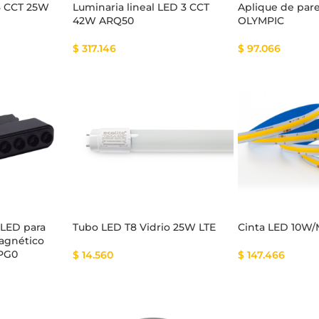
 3 CCT 25W
Luminaria lineal LED 3 CCT
Aplique de pa
42W ARQ50
OLYMPIC
$
317.146
$
97.066
 LED para
Tubo LED T8 Vidrio 25W LTE
Cinta LED 10W
Magnético
MPG0
$
14.560
$
147.466