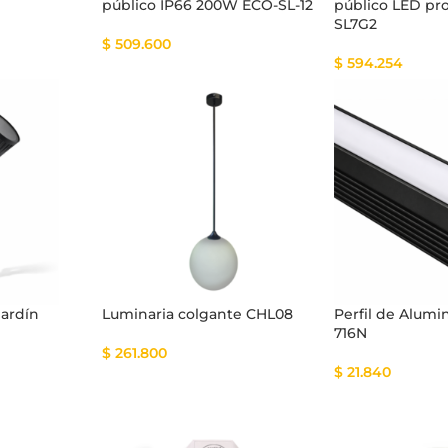
público IP66 200W ECO-SL-12
público LED pr
SL7G2
$
509.600
$
594.254
Jardín
Luminaria colgante CHL08
Perfil de Alumi
716N
$
261.800
$
21.840