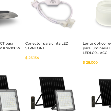
CT para
Conector para cinta LED
Lente óptico r
0W KNP100W
STRNEON1
para luminaria 
LEDLC0L-ACC
$
26.134
$
28.000