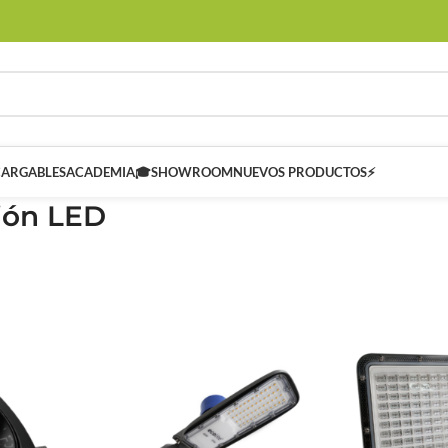
CARGABLES
ACADEMIA🎓
SHOWROOM
NUEVOS PRODUCTOS⚡
ión LED
 SMART
Controladores Inteligentes SMART