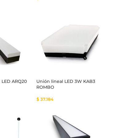
al LED ARQ20
Unión lineal LED 3W KAB3
ROMBO
$
37.184