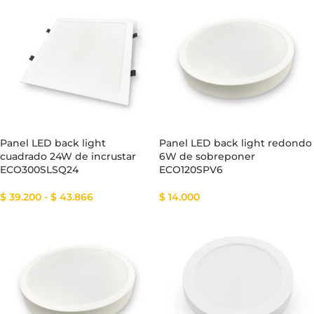
Panel LED back light
Panel LED back light redondo
cuadrado 24W de incrustar
6W de sobreponer
ECO300SLSQ24
ECO120SPV6
$
39.200
-
$
43.866
$
14.000