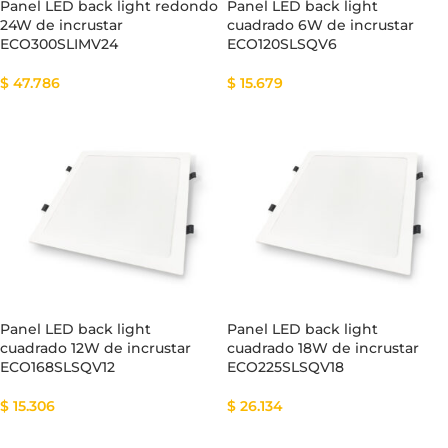
Panel LED back light redondo
Panel LED back light
24W de incrustar
cuadrado 6W de incrustar
ECO300SLIMV24
ECO120SLSQV6
$
47.786
$
15.679
Panel LED back light
Panel LED back light
cuadrado 12W de incrustar
cuadrado 18W de incrustar
ECO168SLSQV12
ECO225SLSQV18
$
15.306
$
26.134