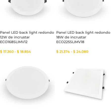
Panel LED back light redondo
Panel LED back light redondo
12W de incrustar
18W de incrustar
ECO168SLIMV12
ECO225SLIMV18
$
17.360
-
$
18.854
$
21.374
-
$
24.080