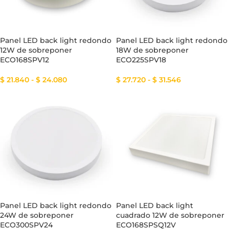
Panel LED back light redondo
Panel LED back light redondo
12W de sobreponer
18W de sobreponer
ECO168SPV12
ECO225SPV18
$
21.840
-
$
24.080
$
27.720
-
$
31.546
Panel LED back light redondo
Panel LED back light
24W de sobreponer
cuadrado 12W de sobreponer
ECO300SPV24
ECO168SPSQ12V