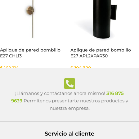
Aplique de pared bombillo
Aplique de pared bombillo
E27 CHL13
E27 APL2XPAR30
$
162.214
$
104.720
¡Llámanos y contáctanos ahora mismo!
316 875
9639
Permítenos presentarte nuestros productos y
nuestra empresa.
Servicio al cliente