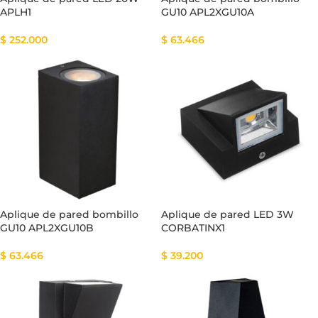
APLH1
GU10 APL2XGU10A
$
252.000
$
63.466
Aplique de pared bombillo
Aplique de pared LED 3W
GU10 APL2XGU10B
CORBATINX1
$
63.466
$
39.200