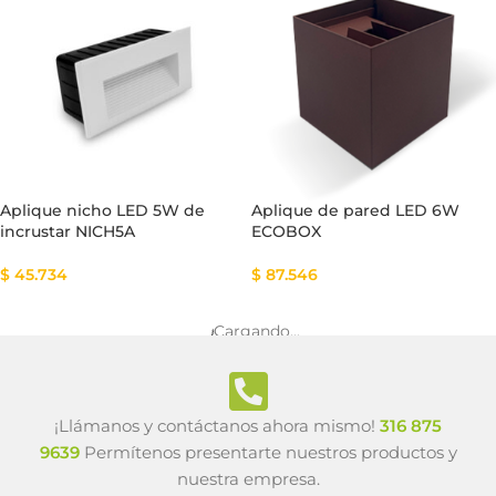
Aplique nicho LED 5W de
Aplique de pared LED 6W
incrustar NICH5A
ECOBOX
$
45.734
$
87.546