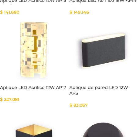
Aplique LED Acrílico 12W AP15
Aplique LED Acrílico 18W AP14
$
141.680
$
149.146
Aplique LED Acrílico 12W AP17
Aplique de pared LED 12W
AP3
$
227.081
$
83.067