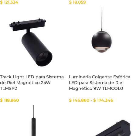
$
121.334
$
18.059
Track Light LED para Sistema
Luminaria Colgante Esférica
de Riel Magnético 24W
LED para Sistema de Riel
TLMSP2
Magnético 9W TLMCOL0
$
118.860
$
146.860
-
$
174.346