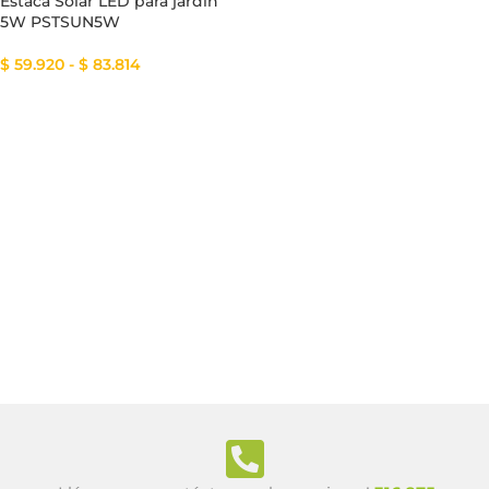
Estaca Solar LED para jardín
5W PSTSUN5W
$
59.920
-
$
83.814