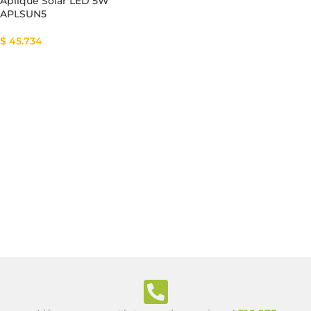
Aplique Solar LED 5W
APLSUN5
$
45.734