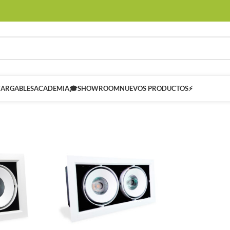
CARGABLES
ACADEMIA🎓
SHOWROOM
NUEVOS PRODUCTOS⚡
 SMART
Controladores Inteligentes SMART