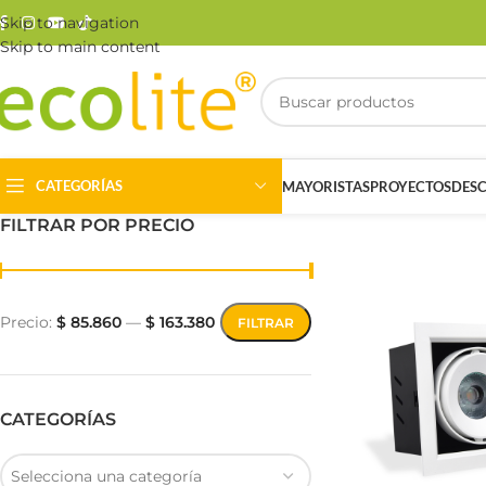
Skip to navigation
Skip to main content
CATEGORÍAS
MAYORISTAS
PROYECTOS
DES
FILTRAR POR PRECIO
Precio:
$ 85.860
—
$ 163.380
FILTRAR
Riel Magnético
Track Light
CATEGORÍAS
Selecciona una categoría