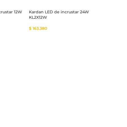
crustar 12W
Kardan LED de incrustar 24W
KL2X12W
$
163.380
tema Smart
Cinta Multicolor