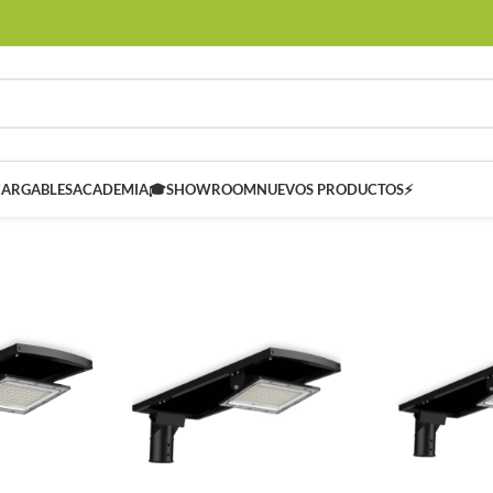
CARGABLES
ACADEMIA🎓
SHOWROOM
NUEVOS PRODUCTOS⚡
 SMART
Controladores Inteligentes SMART