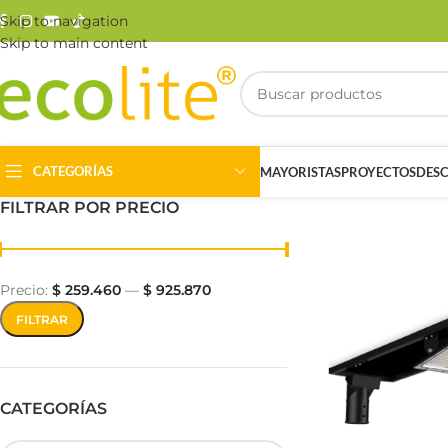
Skip to navigation
Skip to main content
CATEGORÍAS
MAYORISTAS
PROYECTOS
DES
FILTRAR POR PRECIO
Precio:
$ 259.460
—
$ 925.870
FILTRAR
Riel Magnético
Track Light
CATEGORÍAS