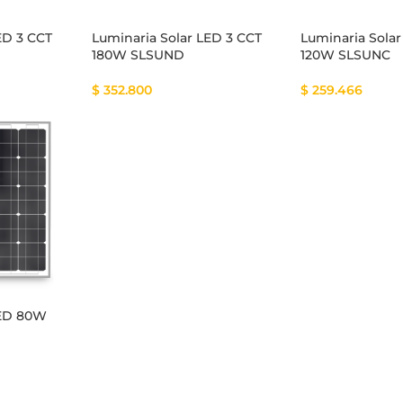
ED 3 CCT
Luminaria Solar LED 3 CCT
Luminaria Solar
180W SLSUND
120W SLSUNC
$
352.800
$
259.466
tema Smart
Cinta Multicolor
LED 80W