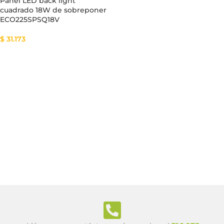
Panel LED back light
cuadrado 18W de sobreponer
ECO225SPSQ18V
$
31.173