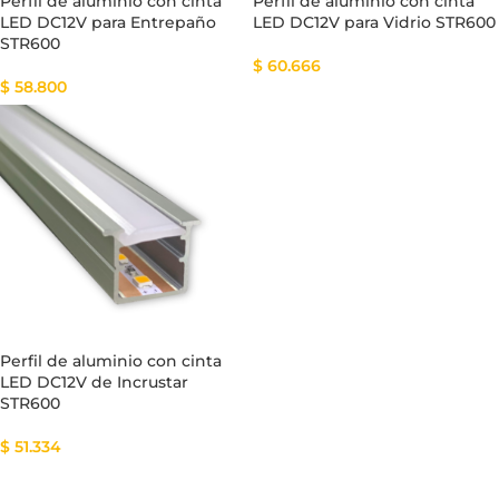
Perfil de aluminio con cinta
Perfil de aluminio con cinta
LED DC12V para Entrepaño
LED DC12V para Vidrio STR600
STR600
$
60.666
$
58.800
Perfil de aluminio con cinta
LED DC12V de Incrustar
STR600
$
51.334