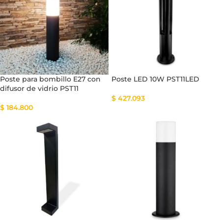
Poste para bombillo E27 con
Poste LED 10W PST11LED
difusor de vidrio PST11
$
427.093
$
184.800