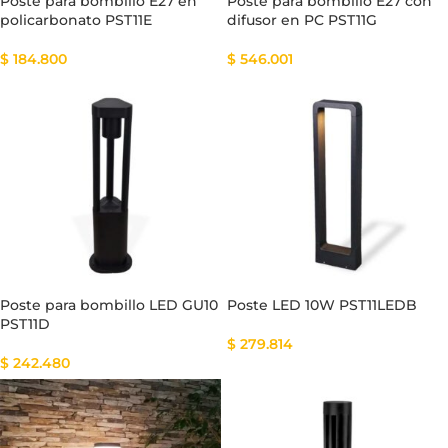
Poste para bombillo E27 en
Poste para bombillo E27 con
policarbonato PST11E
difusor en PC PST11G
$
184.800
$
546.001
Poste para bombillo LED GU10
Poste LED 10W PST11LEDB
PST11D
$
279.814
$
242.480