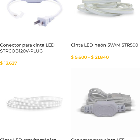
Conector para cinta LED
Cinta LED neón 5W/M STR500
STRCOB120V-PLUG
$
5.600
-
$
21.840
$
13.627