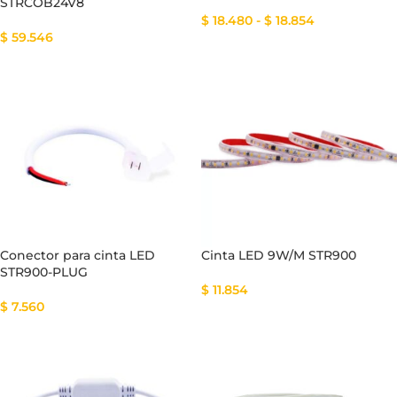
STRCOB24V8
$
18.480
-
$
18.854
$
59.546
Conector para cinta LED
Cinta LED 9W/M STR900
STR900-PLUG
$
11.854
$
7.560