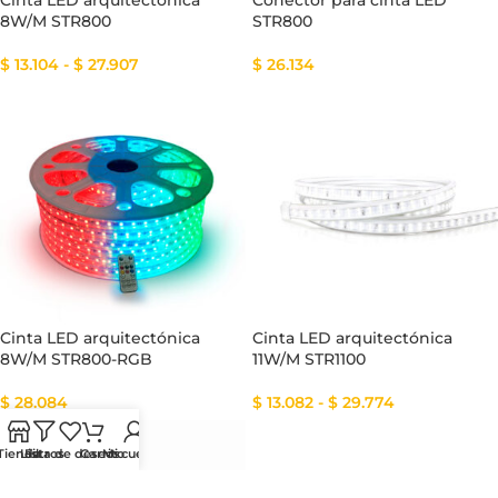
Cinta LED arquitectónica
Conector para cinta LED
8W/M STR800
STR800
$
13.104
-
$
27.907
$
26.134
Cinta LED arquitectónica
Cinta LED arquitectónica
8W/M STR800-RGB
11W/M STR1100
$
28.084
$
13.082
-
$
29.774
Tienda
Lista de deseos
Filtros
Carrito
Mi cuenta