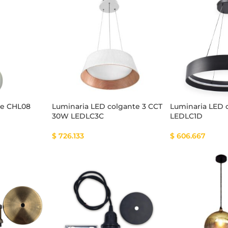
tema Smart
Cinta Multicolor
te CHL08
Luminaria LED colgante 3 CCT
Luminaria LED 
30W LEDLC3C
LEDLC1D
$
726.133
$
606.667