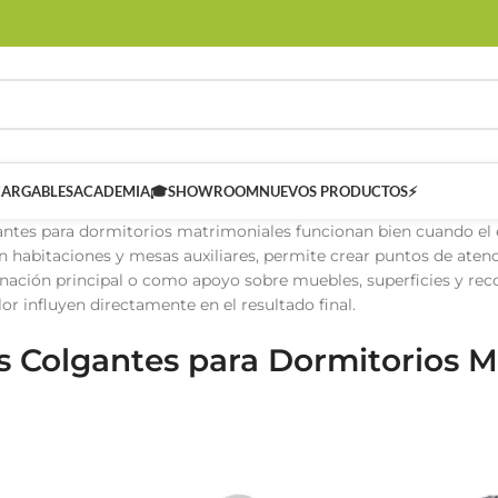
CARGABLES
ACADEMIA🎓
SHOWROOM
NUEVOS PRODUCTOS⚡
ntes para dormitorios matrimoniales funcionan bien cuando el e
En habitaciones y mesas auxiliares, permite crear puntos de aten
ación principal o como apoyo sobre muebles, superficies y recorr
or influyen directamente en el resultado final.
 Colgantes para Dormitorios M
 SMART
Controladores Inteligentes SMART