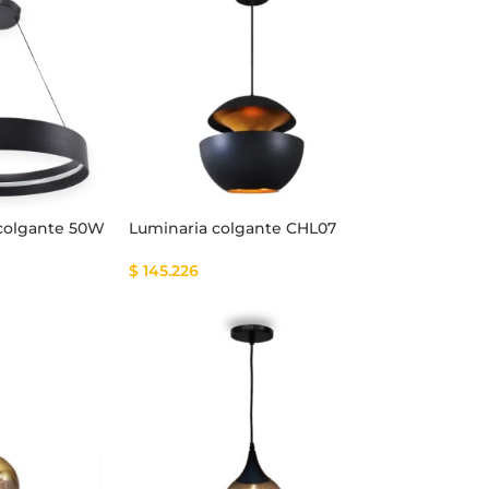
colgante 50W
Luminaria colgante CHL07
$
145.226