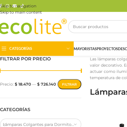
Skip to navigation
Skip to main content
CATEGORÍAS
MAYORISTAS
PROYECTOS
DES
FILTRAR POR PRECIO
Las lámparas colga
valor decorativo. 
actuar como ilumin
temperatura de col
Precio:
$ 18.470
—
$ 726.140
FILTRAR
Lámparas
Riel Magnético
Track Light
CATEGORÍAS
Lámparas Colgantes para Dormitorios Matrimoniales