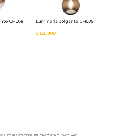
ante CHL08
Luminaria colgante CHL05
$
128.800
rios matrimoniales permiten resolver