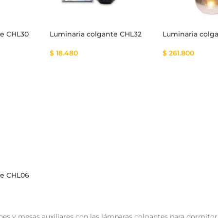
te CHL30
Luminaria colgante CHL32
Luminaria colg
$
18.480
$
261.800
te CHL06
nes y mesas auxiliares con las lámparas colgantes para dormito