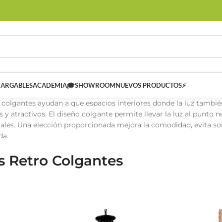
CARGABLES
ACADEMIA🎓
SHOWROOM
NUEVOS PRODUCTOS⚡
 colgantes ayudan a que espacios interiores donde la luz tamb
 y atractivos. El diseño colgante permite llevar la luz al punto n
iales. Una elección proporcionada mejora la comodidad, evita so
da.
 Retro Colgantes
 SMART
Controladores Inteligentes SMART