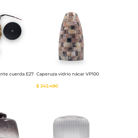
ante cuerda E27
Caperuza vidrio nácar VP100
$
242.480