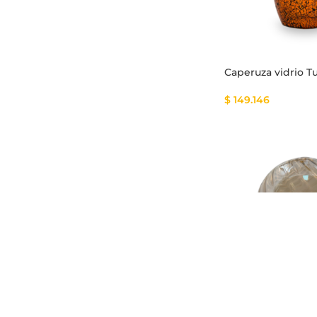
Caperuza vidrio T
$
149.146
Caperuza vidrio e