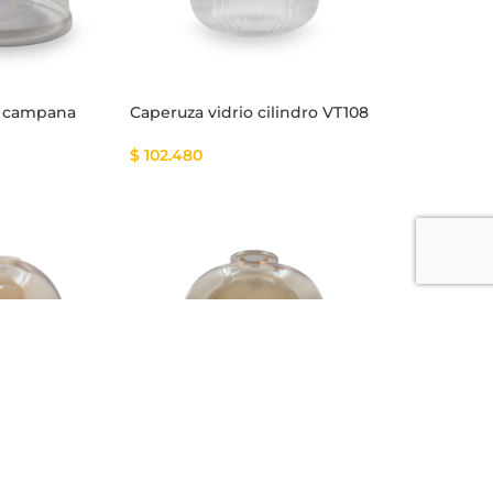
o campana
Caperuza vidrio cilindro VT108
$
102.480
 esfera VA105
Caperuza vidrio campana
VA104