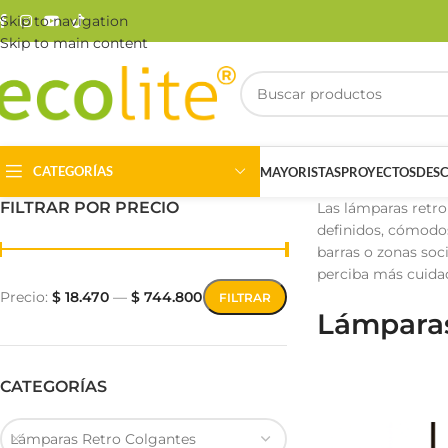
Skip to navigation
Skip to main content
CATEGORÍAS
MAYORISTAS
PROYECTOS
DES
FILTRAR POR PRECIO
Las lámparas retro
definidos, cómodos
barras o zonas soc
perciba más cuida
Precio:
$ 18.470
—
$ 744.800
FILTRAR
Lámparas
Riel Magnético
Track Light
CATEGORÍAS
Lámparas Retro Colgantes