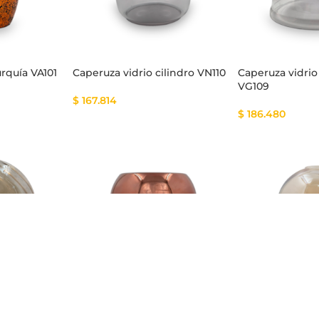
urquía VA101
Caperuza vidrio cilindro VN110
Caperuza vidri
VG109
$
167.814
$
186.480
sfera VC107
Caperuza vidrio VO106
Caperuza vidrio