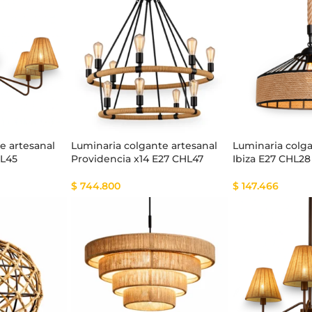
tema Smart
Cinta Multicolor
e artesanal
Luminaria colgante artesanal
Luminaria colga
HL45
Providencia x14 E27 CHL47
Ibiza E27 CHL28
$
744.800
$
147.466