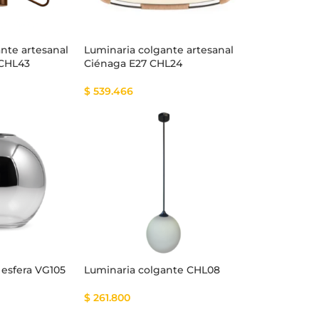
nte artesanal
Luminaria colgante artesanal
 CHL43
Ciénaga E27 CHL24
$
539.466
 esfera VG105
Luminaria colgante CHL08
$
261.800