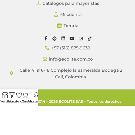
Catálogos para mayoristas
Mi cuenta
Tienda
+57 (316) 875-9639
info@ecolite.com.co
Calle 41 # 6-16 Complejo la esmeralda Bodega 2
Cali, Colombia.
Copyright © 2014 – 2026 ECOLITE SAS – Todos los derechos
Tienda
Lista de deseos
Filtros
Carrito
Mi cuenta
reservados.