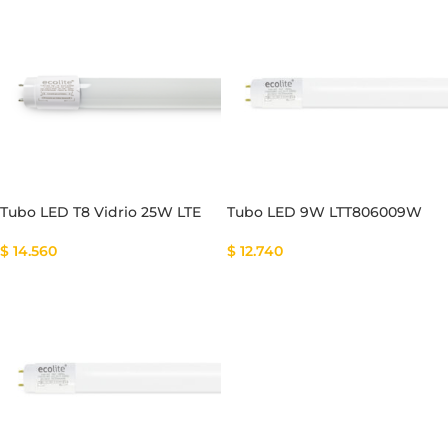
Tubo LED T8 Vidrio 25W LTE
Tubo LED 9W LTT806009W
$
14.560
$
12.740