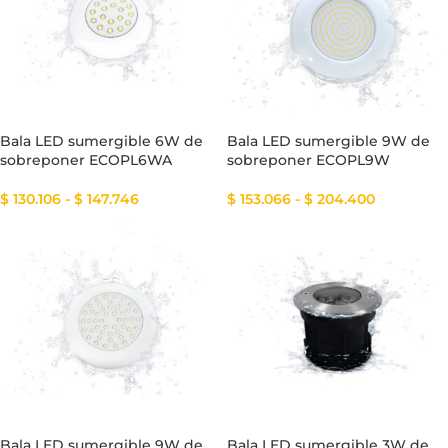
Bala LED sumergible 6W de
Bala LED sumergible 9W de
sobreponer ECOPL6WA
sobreponer ECOPL9W
$
130.106
-
$
147.746
$
153.066
-
$
204.400
Bala LED sumergible 9W de
Bala LED sumergible 3W de