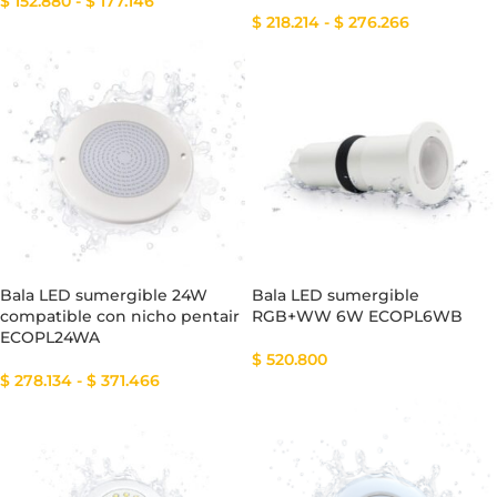
$
152.880
-
$
177.146
$
218.214
-
$
276.266
Bala LED sumergible 24W
Bala LED sumergible
compatible con nicho pentair
RGB+WW 6W ECOPL6WB
ECOPL24WA
$
520.800
$
278.134
-
$
371.466