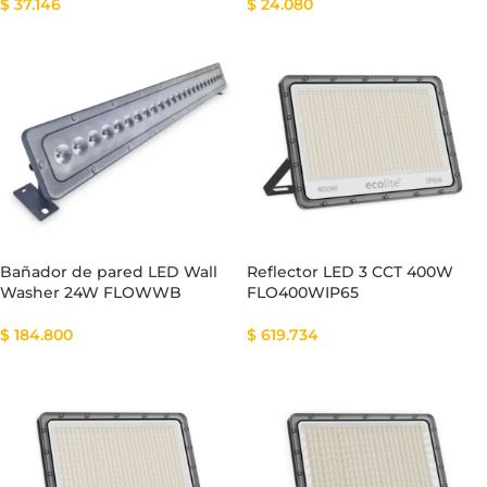
$
37.146
$
24.080
Bañador de pared LED Wall
Reflector LED 3 CCT 400W
Washer 24W FLOWWB
FLO400WIP65
$
184.800
$
619.734