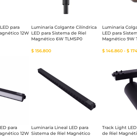
 LED para
Luminaria Colgante Cilíndrica
Luminaria Colga
Magnético 12W
LED para Sistema de Riel
LED para Sistem
Magnético 6W TLMSP0
Magnético 9W
$
156.800
$
146.860
-
$
174
LED para
Luminaria Lineal LED para
Track Light LED
Magnético 12W
Sistema de Riel Magnético
de Riel Magnét