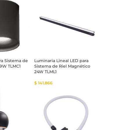
ra Sistema de
Luminaria Lineal LED para
 9W TLMC1
Sistema de Riel Magnético
24W TLML1
$
141.866