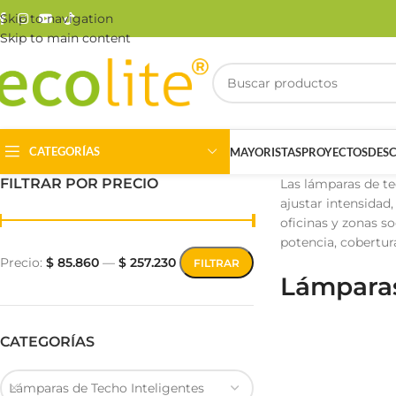
Skip to navigation
Skip to main content
CATEGORÍAS
MAYORISTAS
PROYECTOS
DES
FILTRAR POR PRECIO
Las lámparas de t
ajustar intensidad,
oficinas y zonas s
potencia, cobertur
Precio:
$ 85.860
—
$ 257.230
FILTRAR
Lámparas
Riel Magnético
Track Light
CATEGORÍAS
Lámparas de Techo Inteligentes