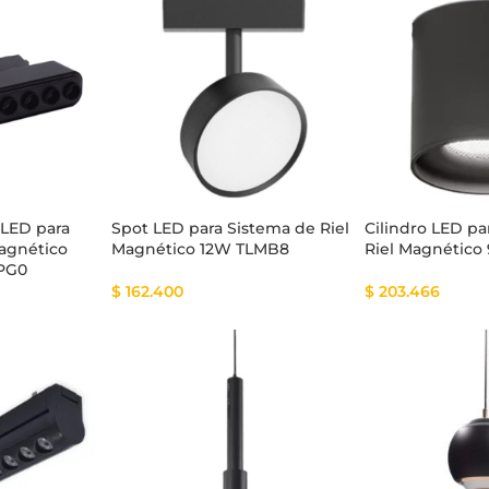
tema Smart
Cinta Multicolor
 LED para
Spot LED para Sistema de Riel
Cilindro LED pa
Magnético
Magnético 12W TLMB8
Riel Magnético
MPG0
$
162.400
$
203.466