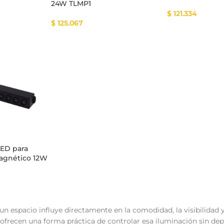
24W TLMP1
$
121.334
$
125.067
LED para
Magnético 12W
e un espacio influye directamente en la comodidad, la visibilidad
 ofrecen una forma práctica de controlar esa iluminación sin de