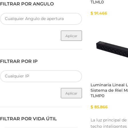
TLML0
FILTRAR POR ANGULO
$
91.466
Aplicar
FILTRAR POR IP
Luminaria Lineal 
Sistema de Riel 
Aplicar
TLMP0
$
85.866
FILTRAR POR VIDA ÚTIL
La luz principal d
techo inteligentes