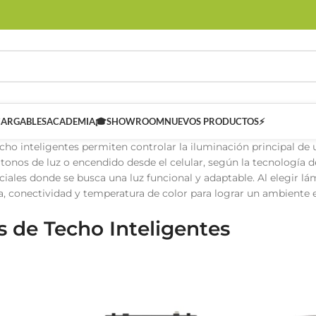
CARGABLES
ACADEMIA🎓
SHOWROOM
NUEVOS PRODUCTOS⚡
echo inteligentes permiten controlar la iluminación principal 
 tonos de luz o encendido desde el celular, según la tecnología d
ociales donde se busca una luz funcional y adaptable. Al elegir lá
a, conectividad y temperatura de color para lograr un ambiente e
 de Techo Inteligentes
 SMART
Controladores Inteligentes SMART