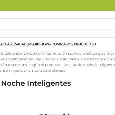
CARGABLES
ACADEMIA🎓
SHOWROOM
NUEVOS PRODUCTOS⚡
e inteligentes ofrecen una iluminación suave y práctica para m
les en habitaciones, pasillos, escaleras, baños o zonas donde no 
ión o sensores, según el producto. Una luz de noche inteligente 
anso ni generar un consumo elevado.
 Noche Inteligentes
 SMART
Controladores Inteligentes SMART