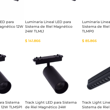
LED para
Luminaria Lineal LED para
Luminaria Linea
Magnético 12W
Sistema de Riel Magnético
Sistema de Rie
24W TLML1
TLMP0
$
141.866
$
85.866
ara Sistema
Track Light LED para Sistema
Track Light Lin
o 12W TLMSP1
de Riel Magnético 24W
Sistema de Rie