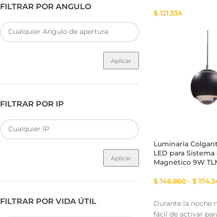
FILTRAR POR ANGULO
$
121.334
Aplicar
FILTRAR POR IP
Luminaria Colgant
LED para Sistema 
Aplicar
Magnético 9W T
$
146.860
-
$
174.3
FILTRAR POR VIDA ÚTIL
Durante la noche n
fácil de activar p