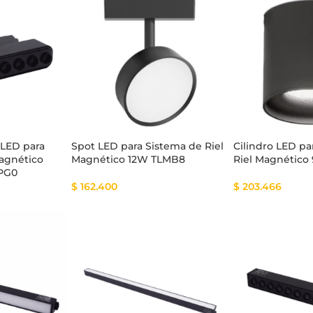
tema Smart
Cinta Multicolor
 LED para
Spot LED para Sistema de Riel
Cilindro LED pa
Magnético
Magnético 12W TLMB8
Riel Magnético
MPG0
$
162.400
$
203.466