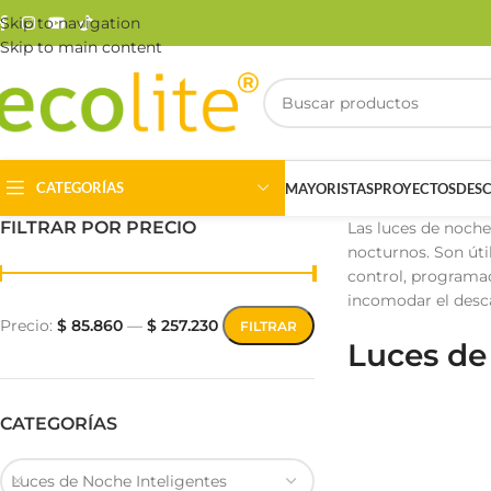
Skip to navigation
Skip to main content
CATEGORÍAS
MAYORISTAS
PROYECTOS
DES
FILTRAR POR PRECIO
Las luces de noch
nocturnos. Son úti
control, programac
incomodar el desc
Precio:
$ 85.860
—
$ 257.230
FILTRAR
Luces de
Riel Magnético
Track Light
CATEGORÍAS
Luces de Noche Inteligentes