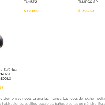
TLMSP2
TLMPG0-SP
$
118.860
$
130.480
e Esférica
de Riel
LMCOL0
46
o siempre se necesita una luz intensa. Las luces de noche intel
ara habitaciones, pasillos, escaleras, baños o zonas de tránsito.