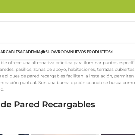
CARGABLES
ACADEMIA🎓
SHOWROOM
NUEVOS PRODUCTOS⚡
ble ofrece una alternativa práctica para iluminar puntos específi
aredes, pasillos, zonas de apoyo, habitaciones, terrazas cubierta
s apliques de pared recargables facilitan la instalación, permiten
uminación puntual. Son una buena opción cuando se busca como
io.
 de Pared Recargables
 SMART
Controladores Inteligentes SMART