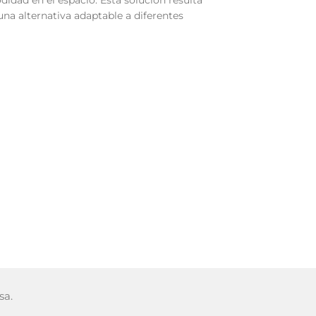
didad en el espacio. Esta solución resulta
una alternativa adaptable a diferentes
sa.