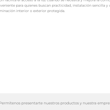
n facilita el acceso a la luz cuando se necesita y mejora la como
eniente para quienes buscan practicidad, instalación sencilla y 
minación interior o exterior protegida.
ermítenos presentarte nuestros productos y nuestra empre