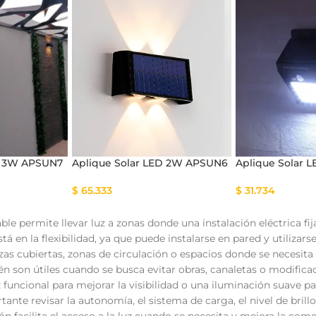
tema Smart
Cinta Multicolor
D 3W APSUN7
Aplique Solar LED 2W APSUN6
Aplique Solar 
$
65.333
$
31.734
ble permite llevar luz a zonas donde una instalación eléctrica fi
stá en la flexibilidad, ya que puede instalarse en pared y utiliza
azas cubiertas, zonas de circulación o espacios donde se necesita
n son útiles cuando se busca evitar obras, canaletas o modifica
 funcional para mejorar la visibilidad o una iluminación suave p
ante revisar la autonomía, el sistema de carga, el nivel de brill