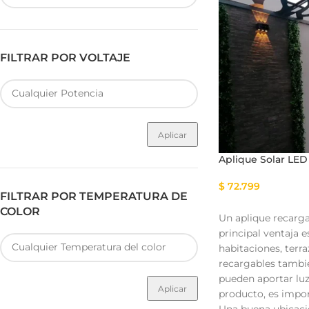
FILTRAR POR VOLTAJE
Fuente de Poder SMART
Luminarias Sis
Aplicar
Aplique Solar LE
$
72.799
FILTRAR POR TEMPERATURA DE
COLOR
Un aplique recarga
principal ventaja e
habitaciones, terr
recargables tambié
pueden aportar luz
Aplicar
producto, es import