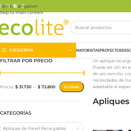
Skip to navigation
Skip to main content
CATEGORÍAS
MAYORISTAS
PROYECTOS
DES
FILTRAR POR PRECIO
Un aplique recarga
Puede ser útil en p
de uso sencillo. Lo
necesidades de il
adaptable al espac
Precio:
$ 31.730
—
$ 72.800
FILTRAR
Apliques
Riel Magnético
Track Light
CATEGORÍAS
Apliques de Pared Recargables