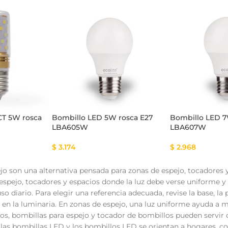
tema Smart
Cinta Multicolor
CT 5W rosca
Bombillo LED 5W rosca E27
Bombillo LED 7
LBA605W
LBA607W
$
3.174
$
2.968
jo son una alternativa pensada para zonas de espejo, tocadores 
espejo, tocadores y espacios donde la luz debe verse uniforme y
so diario. Para elegir una referencia adecuada, revise la base, la p
en la luminaria. En zonas de espejo, una luz uniforme ayuda a mej
os, bombillas para espejo y tocador de bombillos pueden servir 
e, las bombillas LED y los bombillos LED se orientan a hogares,