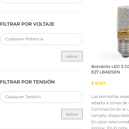
FILTRAR POR VOLTAJE
Fuente de Poder SMART
Luminarias Sis
Aplicar
Bombillo LED 3 C
E27 LBA12SEN
FILTRAR POR TENSIÓN
$
8.027
Las bombillas espe
adapta a zonas de 
iluminación en el u
Aplicar
tamaño disponible 
En usos relacionad
similar. En Ecolit