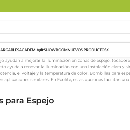
CARGABLES
ACADEMIA🎓
SHOWROOM
NUEVOS PRODUCTOS⚡
jo ayudan a mejorar la iluminación en zonas de espejo, tocadore
cto ayuda a renovar la iluminación con una instalación clara y 
 potencia, el voltaje y la temperatura de color. Bombillas para es
n aplicaciones similares. En Ecolite, estas opciones facilitan 
s para Espejo
 SMART
Controladores Inteligentes SMART