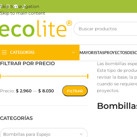
Skip to navigation
Skip to main content
CATEGORÍAS
MAYORISTAS
PROYECTOS
DES
FILTRAR POR PRECIO
Las bombillas espe
Este tipo de produ
revisar la base, la
cuando se requiere
proyectos.
Precio:
$ 2.960
—
$ 8.030
FILTRAR
Bombilla
Riel Magnético
Track Light
CATEGORÍAS
Bombillas para Espejo