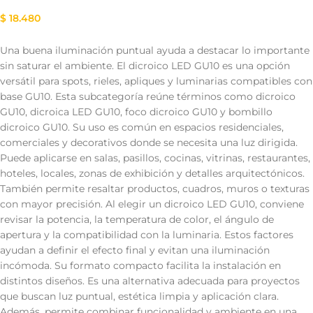
$
18.480
Una buena iluminación puntual ayuda a destacar lo importante
sin saturar el ambiente. El dicroico LED GU10 es una opción
versátil para spots, rieles, apliques y luminarias compatibles con
base GU10. Esta subcategoría reúne términos como dicroico
GU10, dicroica LED GU10, foco dicroico GU10 y bombillo
dicroico GU10. Su uso es común en espacios residenciales,
comerciales y decorativos donde se necesita una luz dirigida.
Puede aplicarse en salas, pasillos, cocinas, vitrinas, restaurantes,
hoteles, locales, zonas de exhibición y detalles arquitectónicos.
También permite resaltar productos, cuadros, muros o texturas
con mayor precisión. Al elegir un dicroico LED GU10, conviene
revisar la potencia, la temperatura de color, el ángulo de
apertura y la compatibilidad con la luminaria. Estos factores
ayudan a definir el efecto final y evitan una iluminación
incómoda. Su formato compacto facilita la instalación en
distintos diseños. Es una alternativa adecuada para proyectos
que buscan luz puntual, estética limpia y aplicación clara.
Además, permite combinar funcionalidad y ambiente en una