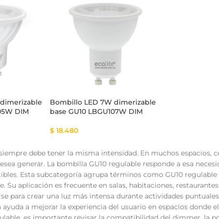
tema Smart
Cinta Multicolor
dimerizable
Bombillo LED 7W dimerizable
05W DIM
base GU10 LBGU107W DIM
$
18.480
siempre debe tener la misma intensidad. En muchos espacios, co
esea generar. La bombilla GU10 regulable responde a esa necesid
ibles. Esta subcategoría agrupa términos como GU10 regulable 
 Su aplicación es frecuente en salas, habitaciones, restaurantes,
rse para crear una luz más intensa durante actividades puntua
ayuda a mejorar la experiencia del usuario en espacios donde el
lable, es importante revisar la compatibilidad del dimmer, la po