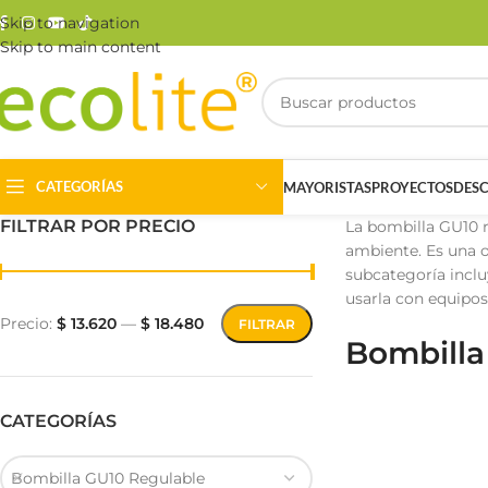
Skip to navigation
Skip to main content
CATEGORÍAS
MAYORISTAS
PROYECTOS
DES
FILTRAR POR PRECIO
La bombilla GU10 r
ambiente. Es una o
subcategoría incl
usarla con equipos
Precio:
$ 13.620
—
$ 18.480
FILTRAR
Bombilla
Riel Magnético
Track Light
CATEGORÍAS
Bombilla GU10 Regulable