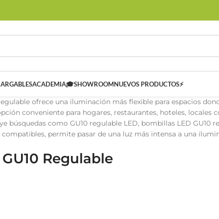
CARGABLES
ACADEMIA🎓
SHOWROOM
NUEVOS PRODUCTOS⚡
egulable ofrece una iluminación más flexible para espacios dond
pción conveniente para hogares, restaurantes, hoteles, locales c
uye búsquedas como GU10 regulable LED, bombillas LED GU10 reg
 compatibles, permite pasar de una luz más intensa a una ilumi
 GU10 Regulable
 SMART
Controladores Inteligentes SMART