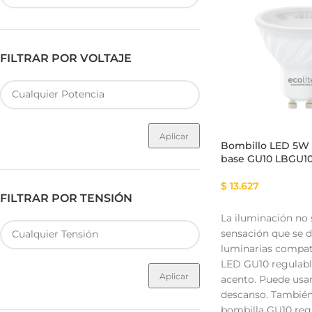
FILTRAR POR VOLTAJE
Fuente de Poder SMART
Luminarias Sis
Aplicar
Bombillo LED 5W 
base GU10 LBGU1
$
13.627
FILTRAR POR TENSIÓN
La iluminación no 
sensación que se d
luminarias compat
LED GU10 regulable.
Aplicar
acento. Puede usa
descanso. También 
bombilla GU10 regu