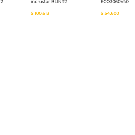
12
incrustar BLINR2
ECO3060V40
$
100.613
$
54.600