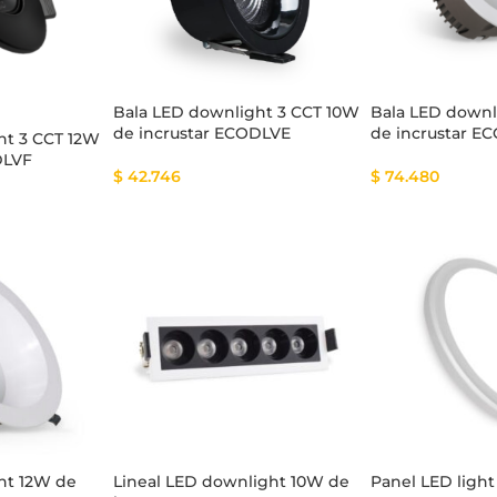
Bala LED downlight 3 CCT 10W
Bala LED downl
de incrustar ECODLVE
de incrustar E
tema Smart
Cinta Multicolor
ht 3 CCT 12W
DLVF
$
42.746
$
74.480
ht 12W de
Lineal LED downlight 10W de
Panel LED ligh