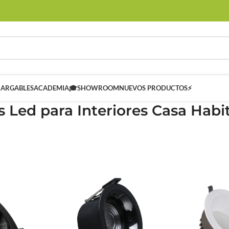
CARGABLES
ACADEMIA🎓
SHOWROOM
NUEVOS PRODUCTOS⚡
 Led para Interiores Casa Habi
 SMART
Controladores Inteligentes SMART