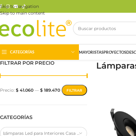
Skip to navigation
Skip to main content
CATEGORÍAS
MAYORISTAS
PROYECTOS
DES
FILTRAR POR PRECIO
Lámparas
Precio:
$ 41.060
—
$ 189.470
FILTRAR
Riel Magnético
Track Light
CATEGORÍAS
Lámparas Led para Interiores Casa Habitación