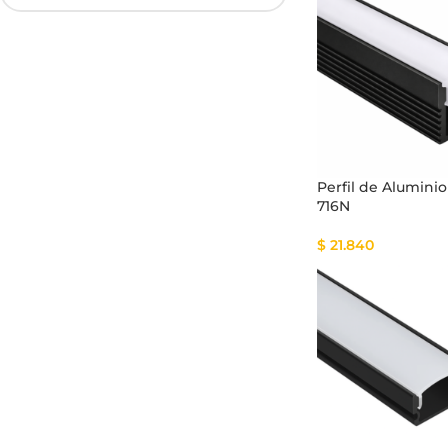
Fuente de Poder SMART
Luminarias Sis
Perfil de Alumini
716N
$
21.840