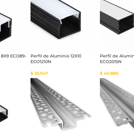
tema Smart
Cinta Multicolor
o 8X9 ECO89-
Perfil de Aluminio 12X10
Perfil de Alumi
ECO1210N
ECO2015N
$
25.947
$
40.880