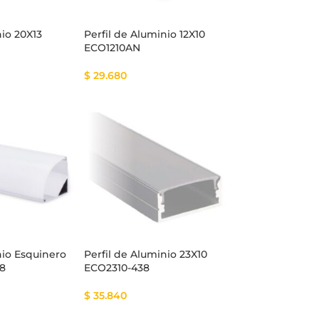
nio 20X13
Perfil de Aluminio 12X10
ECO1210AN
$
29.680
nio Esquinero
Perfil de Aluminio 23X10
58
ECO2310-438
$
35.840