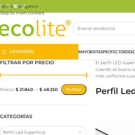
Skip to navigation
Skip to main content
CATEGORÍAS
MAYORISTAS
PROYECTOS
DES
FILTRAR POR PRECIO
El perfil LED supe
cuando se busca un
más uniforme cuan
Perfil Le
Precio:
$ 21.840
—
$ 48.350
FILTRAR
Riel Magnético
Track Light
CATEGORÍAS
Perfil Led Superficie