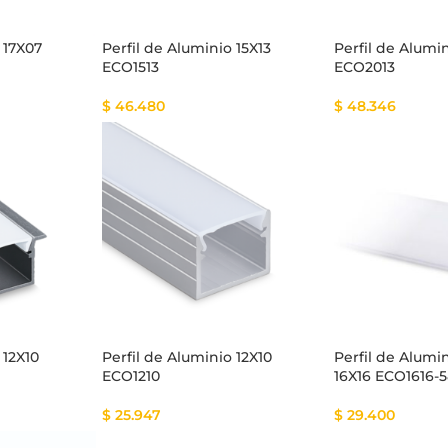
 17X07
Perfil de Aluminio 15X13
Perfil de Alumi
ECO1513
ECO2013
$
46.480
$
48.346
 12X10
Perfil de Aluminio 12X10
Perfil de Alumi
ECO1210
16X16 ECO1616-
$
25.947
$
29.400