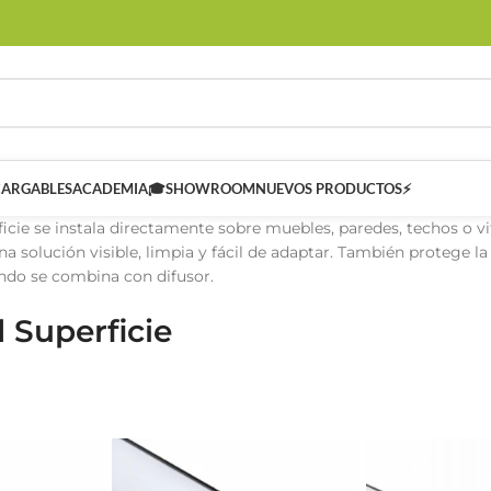
CARGABLES
ACADEMIA🎓
SHOWROOM
NUEVOS PRODUCTOS⚡
rficie se instala directamente sobre muebles, paredes, techos o v
a solución visible, limpia y fácil de adaptar. También protege l
do se combina con difusor.
d Superficie
 SMART
Controladores Inteligentes SMART