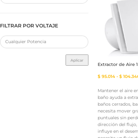
FILTRAR POR VOLTAJE
Fuente de Poder SMART
Luminarias Sis
Aplicar
Extractor de Aire
$
95.014
-
$
104.34
Mantener el aire e
baño ayuda a extra
baños cerrados, b
necesita mover gra
puntuales sin perd
dirección del flujo
influye en el dese