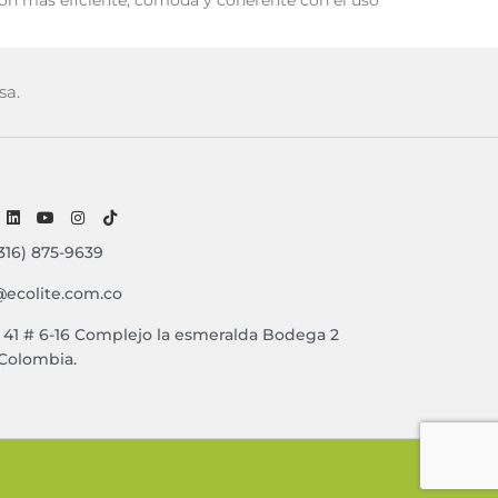
ución más eficiente, cómoda y coherente con el uso
sa.
316) 875-9639
@ecolite.com.co
e 41 # 6-16 Complejo la esmeralda Bodega 2
 Colombia.