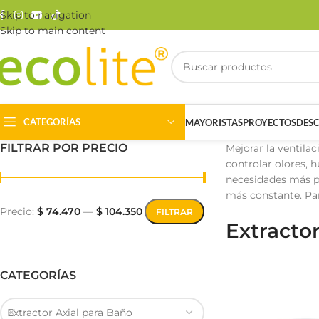
Skip to navigation
Skip to main content
CATEGORÍAS
MAYORISTAS
PROYECTOS
DES
FILTRAR POR PRECIO
Mejorar la ventila
controlar olores, 
necesidades más pu
más constante. Para
Precio:
$ 74.470
—
$ 104.350
FILTRAR
Extracto
Riel Magnético
Track Light
CATEGORÍAS
Extractor Axial para Baño