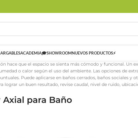
CARGABLES
ACADEMIA🎓
SHOWROOM
NUEVOS PRODUCTOS⚡
ción hace que el espacio se sienta más cómodo y funcional. Un ext
humedad o calor según el uso del ambiente. Las opciones de extrac
ntuales. Puede aplicarse en baños cerrados, baños sociales y o
 lograr un buen resultado, revise caudal, nivel de ruido, ubicaci
r Axial para Baño
 SMART
Controladores Inteligentes SMART