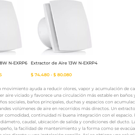
tema Smart
Cinta Multicolor
 18W N-EXRP6
Extractor de Aire 13W N-EXRP4
6
$
74.480
-
$
80.080
n movimiento ayuda a reducir olores, vapor y acumulación de calo
er aire viciado y favorece una circulación más estable en baño
años sociales, baños principales, duchas y espacios con acumul
ndes volúmenes de aire en recorridos más directos. Un extractor
er comodidad, continuidad ni buena integración con el espacio. 
, diámetro, caudal, ubicación de salida y condiciones del ducto. 
mpeño, la facilidad de mantenimiento y la forma como se evacúa e