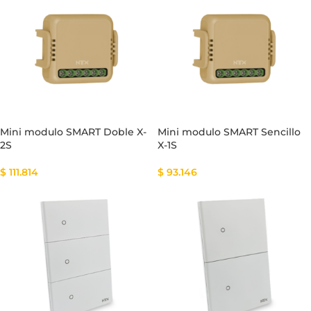
Mini modulo SMART Doble X-
Mini modulo SMART Sencillo
2S
X-1S
$
111.814
$
93.146