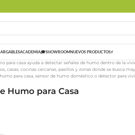
CARGABLES
ACADEMIA🎓
SHOWROOM
NUEVOS PRODUCTOS⚡
 para casa ayuda a detectar señales de humo dentro de la vivie
os, casas, cocinas cercanas, pasillos y zonas donde se busca m
humo para casa, sensor de humo doméstico o detector para vivi
de Humo para Casa
 SMART
Controladores Inteligentes SMART