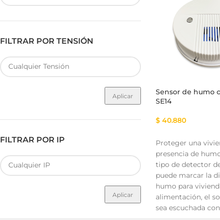
FILTRAR POR TENSIÓN
Fuente de Poder SMART
Luminarias Sis
Sensor de humo 
Aplicar
SE14
$
40.880
FILTRAR POR IP
Proteger una vivie
presencia de humo 
tipo de detector d
puede marcar la d
humo para vivienda
Aplicar
alimentación, el so
sea escuchada con 