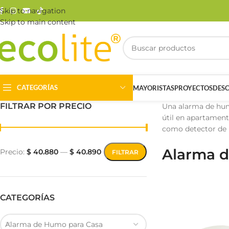
Skip to navigation
Skip to main content
CATEGORÍAS
MAYORISTAS
PROYECTOS
DES
FILTRAR POR PRECIO
Una alarma de humo
útil en apartament
como detector de 
Alarma 
Precio:
$ 40.880
—
$ 40.890
FILTRAR
Riel Magnético
Track Light
CATEGORÍAS
Alarma de Humo para Casa