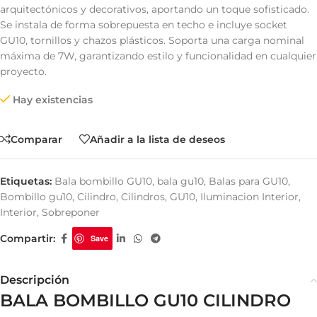
arquitectónicos y decorativos, aportando un toque sofisticado.
Se instala de forma sobrepuesta en techo e incluye socket
GU10, tornillos y chazos plásticos. Soporta una carga nominal
máxima de 7W, garantizando estilo y funcionalidad en cualquier
proyecto.
Hay existencias
Comparar
Añadir a la lista de deseos
Etiquetas:
Bala bombillo GU10
,
bala gu10
,
Balas para GU10
,
Bombillo gu10
,
Cilindro
,
Cilindros
,
GU10
,
Iluminacion Interior
,
Interior
,
Sobreponer
Compartir:
Save
Descripción
BALA BOMBILLO GU10 CILINDRO