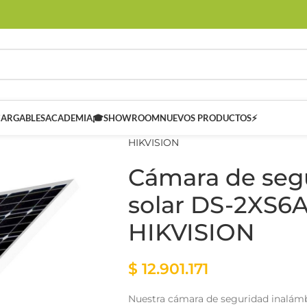
CARGABLES
ACADEMIA🎓
SHOWROOM
NUEVOS PRODUCTOS⚡
HIKVISION
Cámara de seg
solar DS-2XS6
HIKVISION
 SMART
Controladores Inteligentes SMART
$
12.901.171
Nuestra cámara de seguridad inalámbr