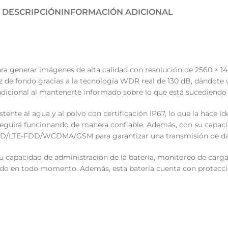
DESCRIPCIÓN
INFORMACIÓN ADICIONAL
a generar imágenes de alta calidad con resolución de 2560 × 1440
z de fondo gracias a la tecnología WDR real de 130 dB, dándote 
adicional al mantenerte informado sobre lo que está sucediendo 
stente al agua y al polvo con certificación IP67, lo que la hace i
ara seguirá funcionando de manera confiable. Además, con su cap
D/LTE-FDD/WCDMA/GSM para garantizar una transmisión de dato
su capacidad de administración de la batería, monitoreo de carg
stado en todo momento. Además, esta batería cuenta con protecci