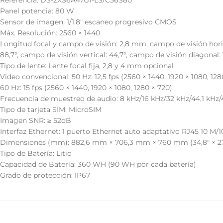
Referencia: DS-2XS6A47G1-LS/C36S80
Panel potencia: 80 W
Sensor de imagen: 1/1.8″ escaneo progresivo CMOS
Máx. Resolución: 2560 × 1440
Longitud focal y campo de visión: 2,8 mm, campo de visión horizo
88,7°, campo de visión vertical: 44,7°, campo de visión diagonal: 
Tipo de lente: Lente focal fija, 2,8 y 4 mm opcional
Video convencional: 50 Hz: 12,5 fps (2560 × 1440, 1920 × 1080, 128
60 Hz: 15 fps (2560 × 1440, 1920 × 1080, 1280 × 720)
Frecuencia de muestreo de audio: 8 kHz/16 kHz/32 kHz/44,1 kHz
Tipo de tarjeta SIM: MicroSIM
Imagen SNR: ≥ 52dB
Interfaz Ethernet: 1 puerto Ethernet auto adaptativo RJ45 10 M/
Dimensiones (mm): 882,6 mm × 706,3 mm × 760 mm (34,8″ × 27
Tipo de Batería: Litio
Capacidad de Batería: 360 WH (90 WH por cada batería)
Grado de protección: IP67