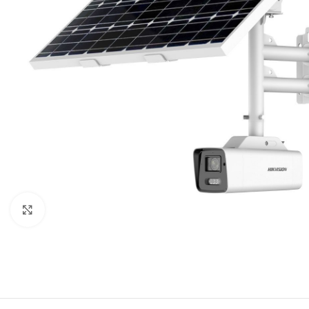
Fuente de Poder SMART
Luminarias Sis
Clic para ampliar