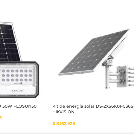
LED 50W FLOSUN50
Kit de energía solar DS-2XS6K01-C36
HIKVISION
3
$
8.162.928