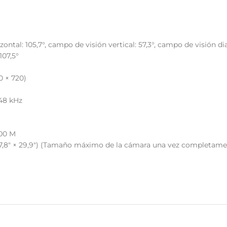
ntal: 105,7°, campo de visión vertical: 57,3°, campo de visión d
107,5°
0 × 720)
/48 kHz
100 M
,8″ × 29,9″) (Tamaño máximo de la cámara una vez completam