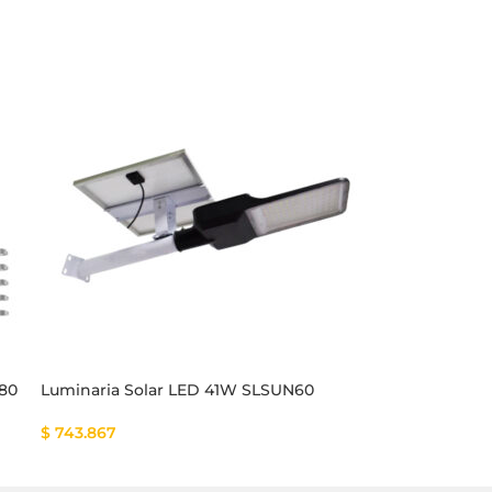
S80
Luminaria Solar LED 41W SLSUN60
Luminaria So
$
743.867
$
925.866