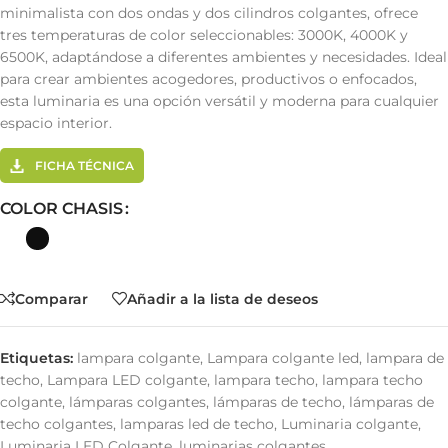
minimalista con dos ondas y dos cilindros colgantes, ofrece
tres temperaturas de color seleccionables: 3000K, 4000K y
6500K, adaptándose a diferentes ambientes y necesidades. Ideal
para crear ambientes acogedores, productivos o enfocados,
esta luminaria es una opción versátil y moderna para cualquier
espacio interior.
FICHA TÉCNICA
COLOR CHASIS
Comparar
Añadir a la lista de deseos
Etiquetas:
lampara colgante
,
Lampara colgante led
,
lampara de
techo
,
Lampara LED colgante
,
lampara techo
,
lampara techo
colgante
,
lámparas colgantes
,
lámparas de techo
,
lámparas de
techo colgantes
,
lamparas led de techo
,
Luminaria colgante
,
Luminaria LED Colgante
,
luminarias colgantes