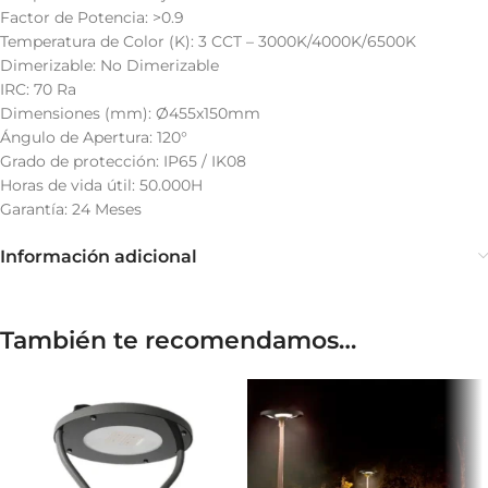
Factor de Potencia: >0.9
Temperatura de Color (K): 3 CCT – 3000K/4000K/6500K
Dimerizable: No Dimerizable
IRC: 70 Ra
Dimensiones (mm): Ø455x150mm
Ángulo de Apertura: 120°
Grado de protección: IP65 / IK08
Horas de vida útil: 50.000H
Garantía: 24 Meses
Información adicional
También te recomendamos…