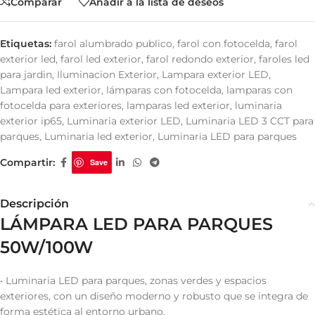
Comparar
Añadir a la lista de deseos
Etiquetas:
farol alumbrado publico
,
farol con fotocelda
,
farol
exterior led
,
farol led exterior
,
farol redondo exterior
,
faroles led
para jardin
,
Iluminacion Exterior
,
Lampara exterior LED
,
Lampara led exterior
,
lámparas con fotocelda
,
lamparas con
fotocelda para exteriores
,
lamparas led exterior
,
luminaria
exterior ip65
,
Luminaria exterior LED
,
Luminaria LED 3 CCT para
parques
,
Luminaria led exterior
,
Luminaria LED para parques
Compartir:
Save
Descripción
LÁMPARA LED PARA PARQUES
50W/100W
• Luminaria LED para parques, zonas verdes y espacios
exteriores, con un diseño moderno y robusto que se integra de
forma estética al entorno urbano.