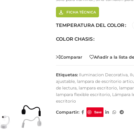
FICHA TÉCNICA
TEMPERATURA DEL COLOR
tema Smart
Cinta Multicolor
COLOR CHASIS
Comparar
Añadir a la lista 
Etiquetas:
Iluminacion Decorativa
,
Il
ajustable
,
lampara de escritorio artic
de lectura
,
lampara escritorio
,
lampara
lampara flexible escritorio
,
Lámpara le
escritorio
Compartir:
Save