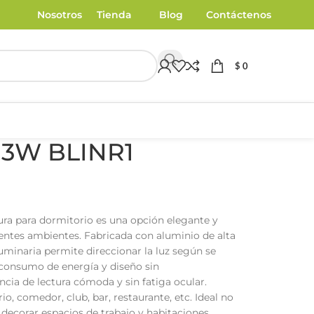
Nosotros
Tienda
Blog
Contáctenos
$
0
 3W BLINR1
ra para dormitorio es una opción elegante y
rentes ambientes. Fabricada con aluminio de alta
 luminaria permite direccionar la luz según se
o consumo de energía y diseño sin
cia de lectura cómoda y sin fatiga ocular.
o, comedor, club, bar, restaurante, etc. Ideal no
 decorar espacios de trabajo y habitaciones.