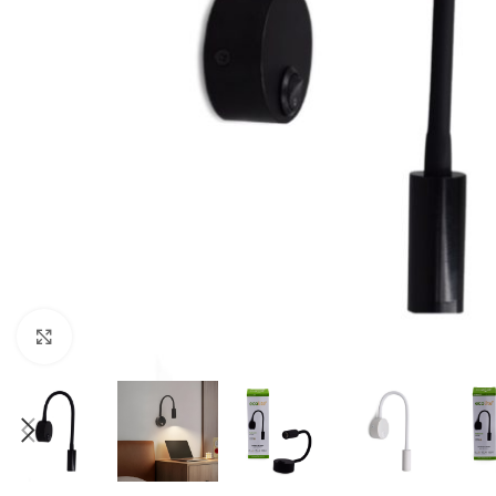
Fuente de Poder SMART
Luminarias Sis
Clic para ampliar