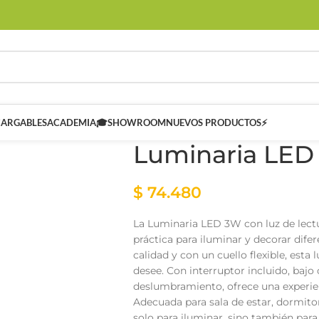
CARGABLES
ACADEMIA🎓
SHOWROOM
NUEVOS PRODUCTOS⚡
Luminaria LED
$
74.480
La Luminaria LED 3W con luz de lectu
práctica para iluminar y decorar dife
calidad y con un cuello flexible, esta
desee. Con interruptor incluido, baj
 SMART
Controladores Inteligentes SMART
deslumbramiento, ofrece una experien
Adecuada para sala de estar, dormitori
solo para iluminar, sino también para