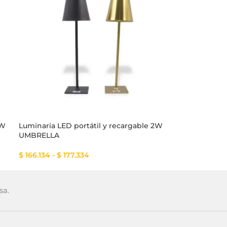
3W
Luminaria LED portátil y recargable 2W
Luminaria LE
UMBRELLA
$
167.999
$
166.134
-
$
177.334
sa.