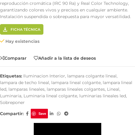
reproducción cromática (IRC 90 Ra) y Real Color Technology,
garantizando colores vivos y precisos en cualquier ambiente.
Instalación suspendida o sobrepuesta para mayor versatilidad.
FICHA TÉCNICA
Hay existencias
Comparar
Añadir a la lista de deseos
Etiquetas:
Iluminacion Interior
,
lampara colgante lineal
,
lampara de techo lineal
,
lampara lineal colgante
,
lampara lineal
led
,
lamparas lineales
,
lamparas lineales colgantes
,
Lineal
,
Luminaria
,
Luminaria lineal colgante
,
luminarias lineales led
,
Sobreponer
Compartir:
Save