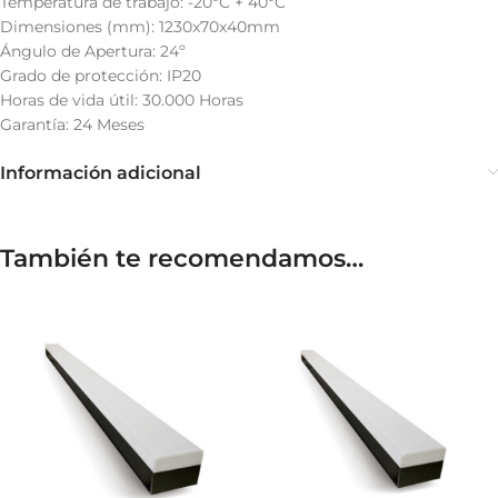
Temperatura de trabajo: -20ºC + 40ºC
Dimensiones (mm): 1230x70x40mm
Ángulo de Apertura: 24º
Grado de protección: IP20
Horas de vida útil: 30.000 Horas
Garantía: 24 Meses
Información adicional
También te recomendamos…