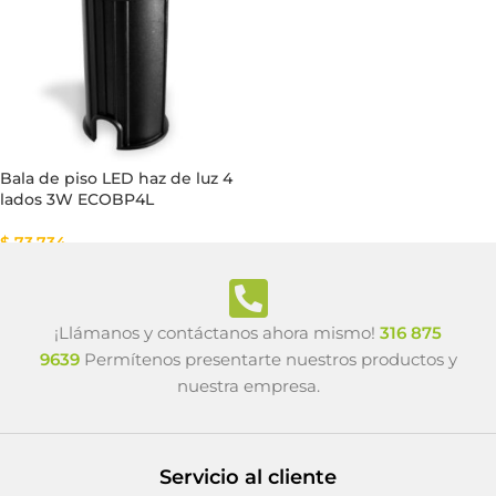
Bala de piso LED haz de luz 4
lados 3W ECOBP4L
$
73.734
¡Llámanos y contáctanos ahora mismo!
316 875
9639
Permítenos presentarte nuestros productos y
nuestra empresa.
Servicio al cliente