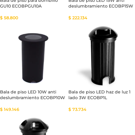
Bala de piso para bombillo
Bala de piso LED 15W anti
GU10 ECOBPGU10A
deslumbramiento ECOBP15W
$
58.800
$
222.134
Bala de piso LED 10W anti
Bala de piso LED haz de luz 1
deslumbramiento ECOBP10W
lado 3W ECOBP1L
$
149.146
$
73.734