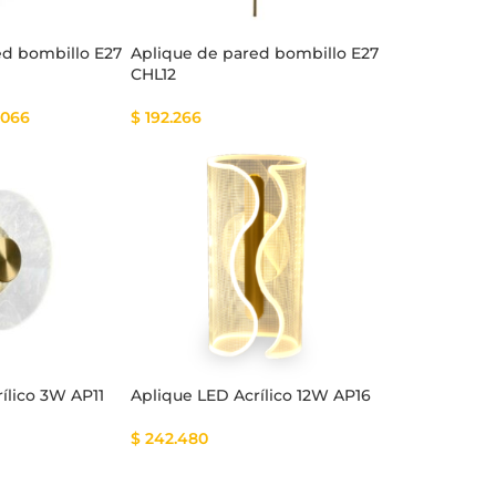
ed bombillo E27
Aplique de pared bombillo E27
CHL12
.066
$
192.266
ílico 3W AP11
Aplique LED Acrílico 12W AP16
$
242.480