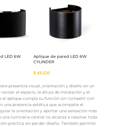
red LED 6W
Aplique de pared LED 6W
CYLINDER
$
65.520
ere presencia visual, orientación y diseño en un
isar el espacio, la altura de instalación y el
ue el aplique cumpla su función sin competir con
con una presencia estética que acompaña el
ejorar la orientación y aportar una sensación más
 una luminaria central no alcanza a resolver toda
ción práctica sin perder diseño. También permite