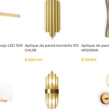
tema Smart
Cinta Multicolor
spejo LED 12W
Aplique de pared bombillo E12
Aplique de pa
CHL09
AP2X3WA
$
209.440
$
139.814