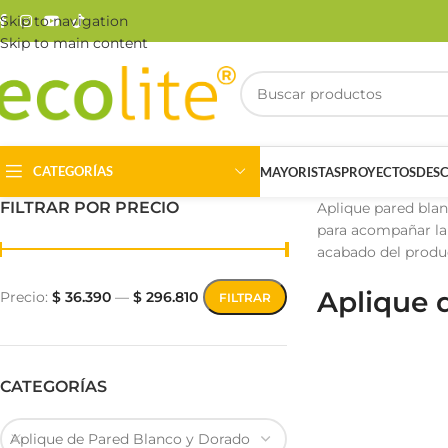
Skip to navigation
Skip to main content
CATEGORÍAS
MAYORISTAS
PROYECTOS
DES
FILTRAR POR PRECIO
Aplique pared blan
para acompañar la 
acabado del produc
Aplique 
Precio:
$ 36.390
—
$ 296.810
FILTRAR
Riel Magnético
Track Light
CATEGORÍAS
Aplique de Pared Blanco y Dorado