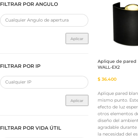
FILTRAR POR ANGULO
Aplicar
Aplique de pared
FILTRAR POR IP
WALL-EX2
$
36.400
Aplique pared blan
mismo punto. Este 
Aplicar
efecto de luz espe
otros elementos de
diseño del ambient
agradable durante 
FILTRAR POR VIDA ÚTIL
la necesidad del e