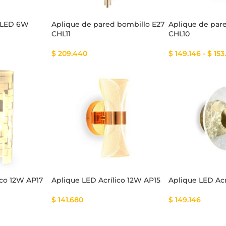
d LED 6W
Aplique de pared bombillo E27
Aplique de par
CHL11
CHL10
$
209.440
$
149.146
-
$
153
ico 12W AP17
Aplique LED Acrílico 12W AP15
Aplique LED Acr
$
141.680
$
149.146