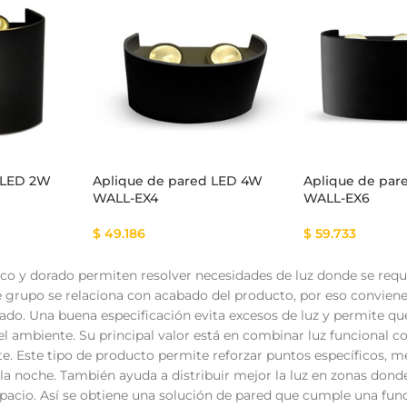
 LED 2W
Aplique de pared LED 4W
Aplique de pa
WALL-EX4
WALL-EX6
$
49.186
$
59.733
co y dorado permiten resolver necesidades de luz donde se requi
grupo se relaciona con acabado del producto, por eso conviene rev
rado. Una buena especificación evita excesos de luz y permite q
l ambiente. Su principal valor está en combinar luz funcional 
e. Este tipo de producto permite reforzar puntos específicos, m
la noche. También ayuda a distribuir mejor la luz en zonas donde
spacio. Así se obtiene una solución de pared que cumple una fun