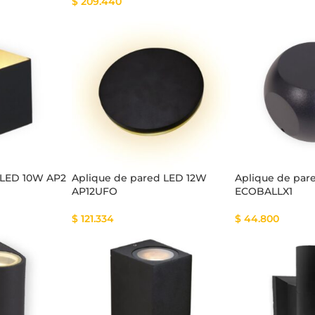
$
209.440
 LED 10W AP2
Aplique de pared LED 12W
Aplique de par
AP12UFO
ECOBALLX1
$
121.334
$
44.800