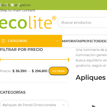
Skip to navigation
Skip to main content
CATEGORÍAS
MAYORISTAS
PROYECTOS
DES
FILTRAR POR PRECIO
Una luminaria de p
iluminación genera
busca equilibrio e
giratorio, según el
Precio:
$ 36.390
—
$ 296.810
FILTRAR
Apliques
Riel Magnético
Track Light
CATEGORÍAS
Apliques de Pared Direccionales