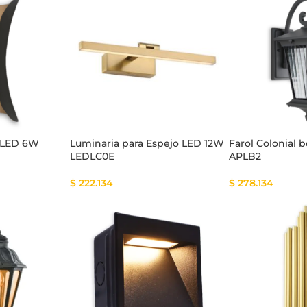
tema Smart
Cinta Multicolor
d LED 6W
Luminaria para Espejo LED 12W
Farol Colonial 
LEDLC0E
APLB2
$
222.134
$
278.134