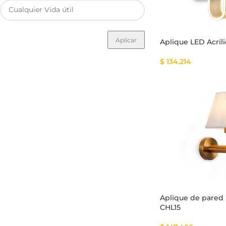
Aplicar
Aplique LED Acríl
$
134.214
Aplique de pared
CHL15