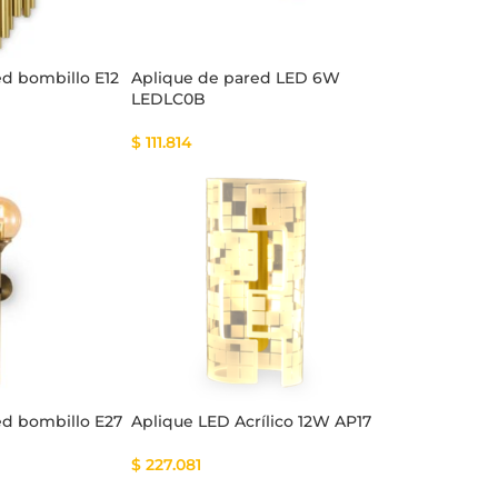
ed bombillo E12
Aplique de pared LED 6W
LEDLC0B
$
111.814
ed bombillo E27
Aplique LED Acrílico 12W AP17
$
227.081