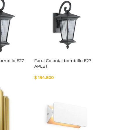
bombillo E27
Farol Colonial bombillo E27
APLB1
$
184.800