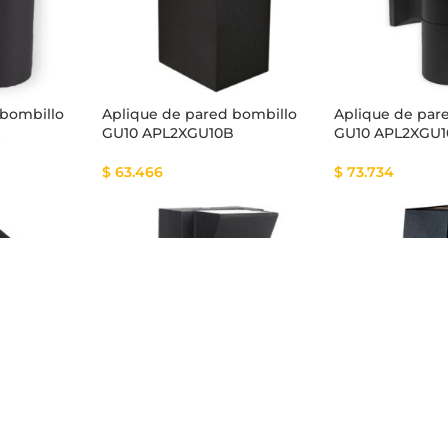
 bombillo
Aplique de pared bombillo
Aplique de par
A
GU10 APL2XGU10B
GU10 APL2XGU1
$
63.466
$
73.734
 LED 3W
Aplique de pared LED 6W
Aplique de pa
CORBATÍN
ECOCUBE9