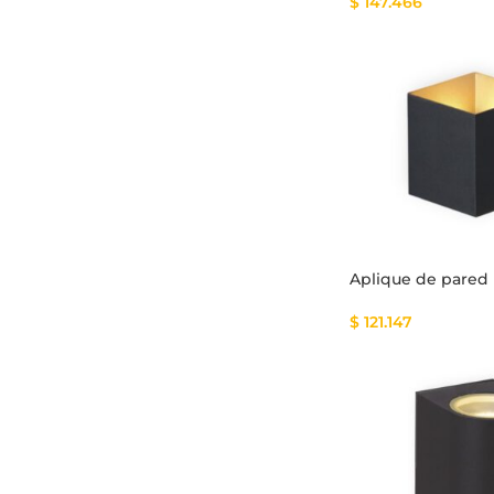
$
147.466
Aplique de pared
$
121.147