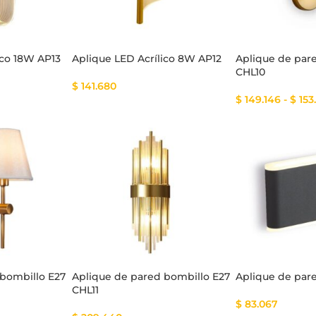
ico 18W AP13
Aplique LED Acrílico 8W AP12
Aplique de par
CHL10
$
141.680
$
149.146
-
$
153
 bombillo E27
Aplique de pared bombillo E27
Aplique de par
CHL11
$
83.067