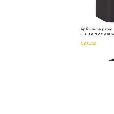
Aplique de pared
GU10 APL2XGU10
$
63.466
Aplique de pared
CORBATINX1