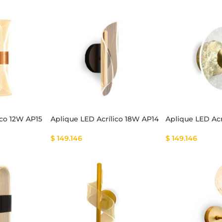
ico 12W AP15
Aplique LED Acrílico 18W AP14
Aplique LED Acr
$
149.146
$
149.146