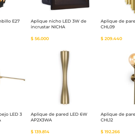
mbillo E27
Aplique nicho LED 3W de
Aplique de par
incrustar NICHA
CHL09
$
56.000
$
209.440
pejo LED 3
Aplique de pared LED 6W
Aplique de par
A
AP2X3WA
CHL12
$
139.814
$
192.266