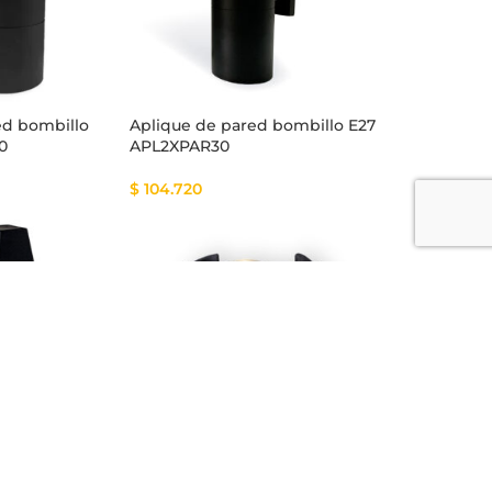
ed bombillo
Aplique de pared bombillo E27
0
APL2XPAR30
$
104.720
red LED 6W
Aplique de pared LED 4W
ECOBALL