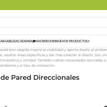
CARGABLES
ACADEMIA🎓
SHOWROOM
NUEVOS PRODUCTOS⚡
ared bien elegida mejora la visibilidad y aporta diseño al ambi
l, resaltar áreas específicas y dar más carácter al diseño. Son u
ntre estética y utilidad. También cubren necesidades asociadas a
 ambiente y el tipo de instalación.
 de Pared Direccionales
 SMART
Controladores Inteligentes SMART