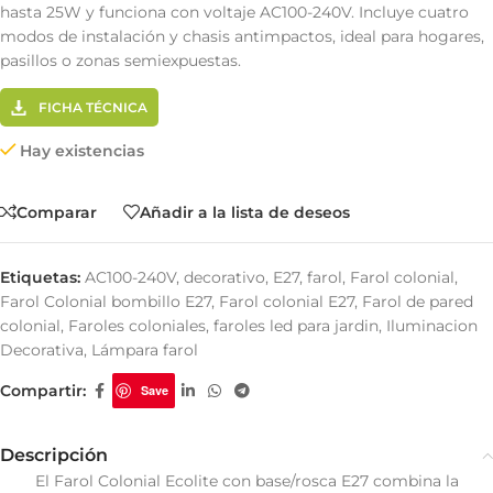
hasta 25W y funciona con voltaje AC100-240V. Incluye cuatro
modos de instalación y chasis antimpactos, ideal para hogares,
pasillos o zonas semiexpuestas.
FICHA TÉCNICA
Hay existencias
Comparar
Añadir a la lista de deseos
Etiquetas:
AC100-240V
,
decorativo
,
E27
,
farol
,
Farol colonial
,
Farol Colonial bombillo E27
,
Farol colonial E27
,
Farol de pared
colonial
,
Faroles coloniales
,
faroles led para jardin
,
Iluminacion
Decorativa
,
Lámpara farol
Compartir:
Save
Descripción
El Farol Colonial Ecolite con base/rosca E27 combina la