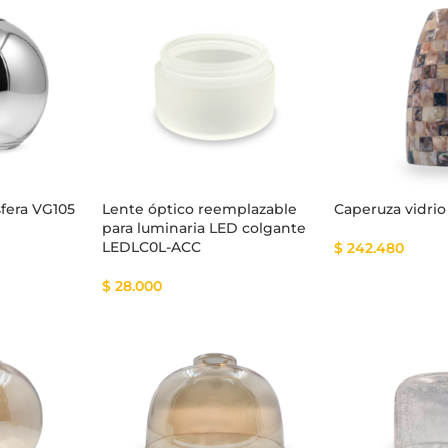
tema Smart
Cinta Multicolor
sfera VG105
Lente óptico reemplazable
Caperuza vidrio
para luminaria LED colgante
LEDLC0L-ACC
$
242.480
$
28.000