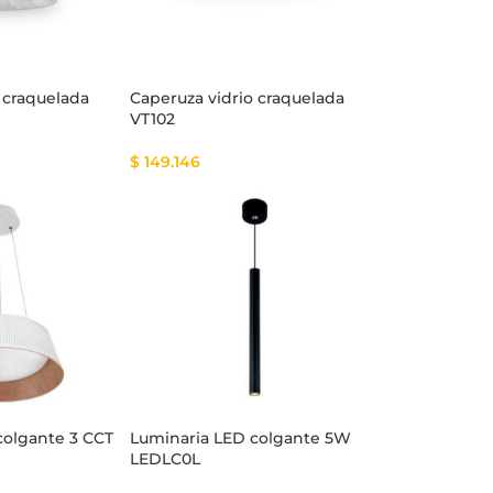
 craquelada
Caperuza vidrio craquelada
VT102
$
149.146
colgante 3 CCT
Luminaria LED colgante 5W
LEDLC0L