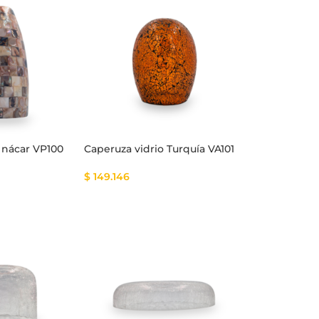
 nácar VP100
Caperuza vidrio Turquía VA101
$
149.146