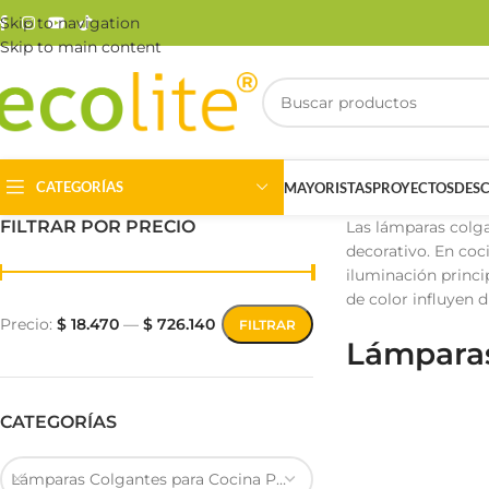
Skip to navigation
Skip to main content
CATEGORÍAS
MAYORISTAS
PROYECTOS
DES
FILTRAR POR PRECIO
Las lámparas colga
decorativo. En coc
iluminación princi
de color influyen d
Precio:
$ 18.470
—
$ 726.140
FILTRAR
Lámparas
Riel Magnético
Track Light
CATEGORÍAS
Lámparas Colgantes para Cocina Pequeña