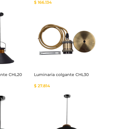
$
166.134
ante CHL20
Luminaria colgante CHL30
$
27.814