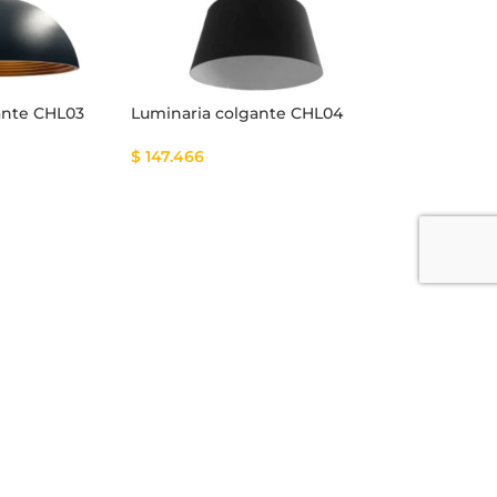
ante CHL03
Luminaria colgante CHL04
$
147.466