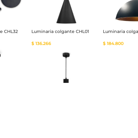
te CHL32
Luminaria colgante CHL01
Luminaria colg
$
136.266
$
184.800
te CHL05
Luminaria colgante CHL06
$
128.800