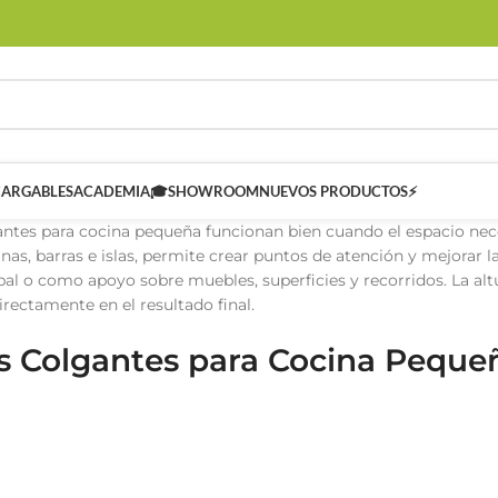
CARGABLES
ACADEMIA🎓
SHOWROOM
NUEVOS PRODUCTOS⚡
ntes para cocina pequeña funcionan bien cuando el espacio neces
inas, barras e islas, permite crear puntos de atención y mejorar
pal o como apoyo sobre muebles, superficies y recorridos. La altu
irectamente en el resultado final.
 Colgantes para Cocina Peque
 SMART
Controladores Inteligentes SMART