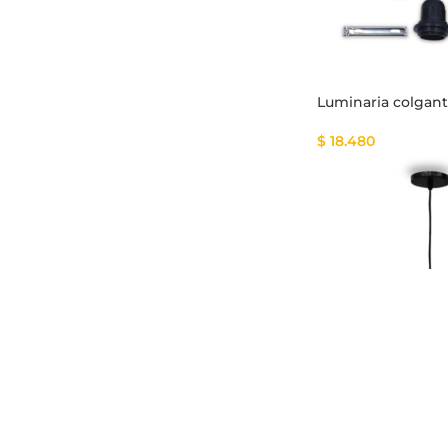
Luminaria colgan
$
18.480
Luminaria colgan
$
128.800