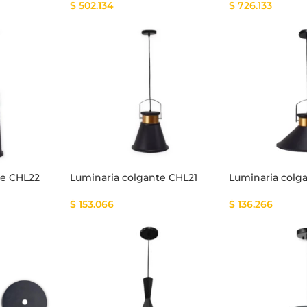
$
502.134
$
726.133
te CHL22
Luminaria colgante CHL21
Luminaria colg
$
153.066
$
136.266