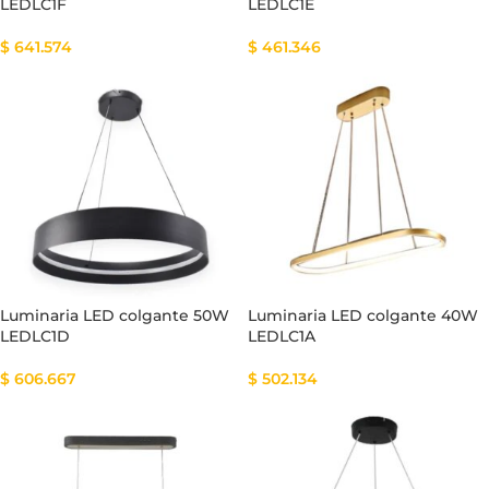
LEDLC1F
LEDLC1E
$
641.574
$
461.346
Luminaria LED colgante 50W
Luminaria LED colgante 40W
LEDLC1D
LEDLC1A
$
606.667
$
502.134