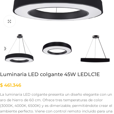
Clic para ampliar
Luminaria LED colgante 45W LEDLC1E
$
461.346
La luminaria LED colgante presenta un diseño elegante con un
aro de hierro de 60 cm. Ofrece tres temperaturas de color
(3000K, 4000K, 6500K) y es dimerizable, permitiéndote crear el
ambiente perfecto. Viene con control remoto incluido para una