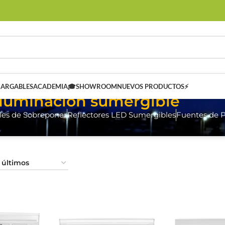
CARGABLES
ACADEMIA🎓
SHOWROOM
NUEVOS PRODUCTOS⚡
Iluminación sumergible
les de Sobreponer
Reflectores LED Sumergibles
Fuentes de 
 SMART
Controladores Inteligentes SMART