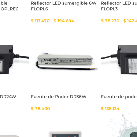
ible
Reflector LED sumergible 6W
Reflector LED 
ECOPLREC
FLOPL6
FLOPL3
$
117.470
-
$
194.694
$
78.270
-
$
142.
r DR24W
Fuente de Poder DR36W
Fuente de pod
$
78.400
$
138.134