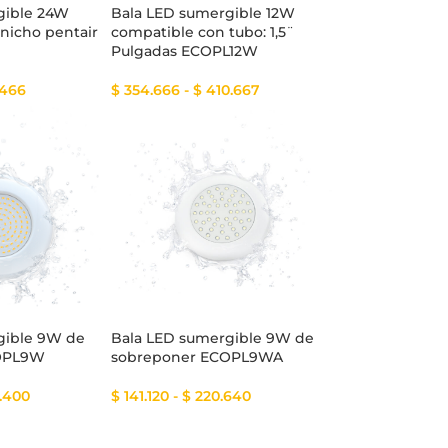
gible 24W
Bala LED sumergible 12W
nicho pentair
compatible con tubo: 1,5¨
Pulgadas ECOPL12W
.466
$
354.666
-
$
410.667
gible 9W de
Bala LED sumergible 9W de
OPL9W
sobreponer ECOPL9WA
.400
$
141.120
-
$
220.640