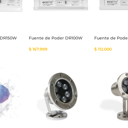
tema Smart
Cinta Multicolor
 DR150W
Fuente de Poder DR100W
Fuente de Pod
$
167.999
$
112.000