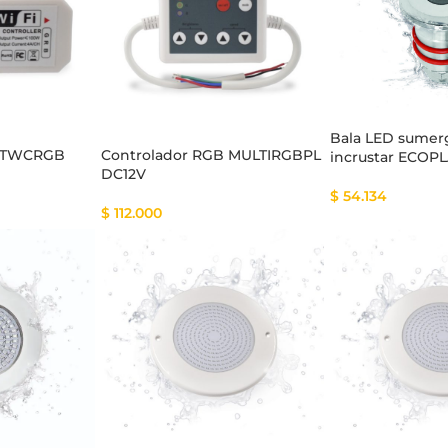
Bala LED sumer
B TWCRGB
Controlador RGB MULTIRGBPL
incrustar ECOP
DC12V
$
54.134
$
112.000