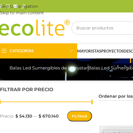
Skip to navigation
Skip to main content
CATEGORÍAS
MAYORISTAS
PROYECTOS
DES
Balas Led Sumergibles de Incrustar
Balas Led Sumergib
FILTRAR POR PRECIO
Riel Magnético
Track Light
Precio:
$ 54.130
—
$ 670.140
FILTRAR