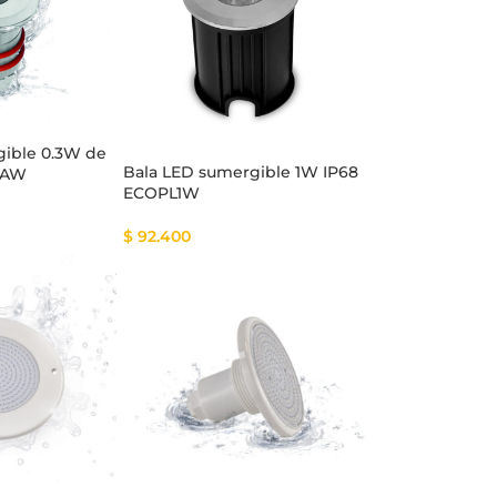
gible 0.3W de
Bala LED sumergible 1W IP68
LAW
ECOPL1W
$
92.400