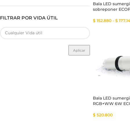
Bala LED sumerg
sobreponer ECO
FILTRAR POR VIDA ÚTIL
$
152.880
-
$
177.1
Aplicar
Bala LED sumergi
RGB+WW 6W EC
$
520.800