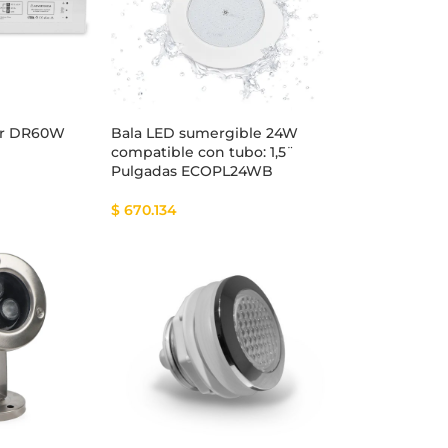
er DR60W
Bala LED sumergible 24W
compatible con tubo: 1,5¨
Pulgadas ECOPL24WB
$
670.134