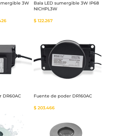
sumergible 3W
Bala LED sumergible 3W IP68
NICHPL3W
426
$
122.267
er DR60AC
Fuente de poder DR160AC
$
203.466