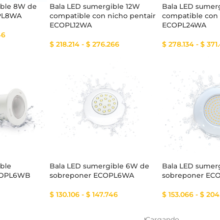
ible 8W de
Bala LED sumergible 12W
Bala LED sumer
PL8WA
compatible con nicho pentair
compatible con 
ECOPL12WA
ECOPL24WA
46
$
218.214
-
$
276.266
$
278.134
-
$
371
ble
Bala LED sumergible 6W de
Bala LED sumer
OPL6WB
sobreponer ECOPL6WA
sobreponer EC
$
130.106
-
$
147.746
$
153.066
-
$
204
Cargando...