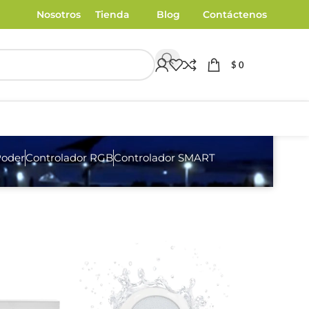
Nosotros
Tienda
Blog
Contáctenos
$
0
Poder
Controlador RGB
Controlador SMART