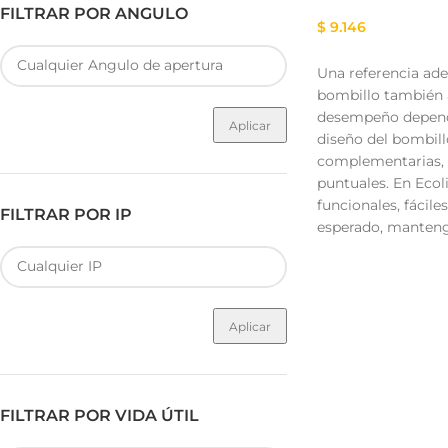
FILTRAR POR ANGULO
$
9.146
Una referencia ade
bombillo también a
desempeño depende 
Aplicar
diseño del bombill
complementarias, 
puntuales. En Ecol
funcionales, fácile
FILTRAR POR IP
esperado, mantenga
Aplicar
FILTRAR POR VIDA ÚTIL