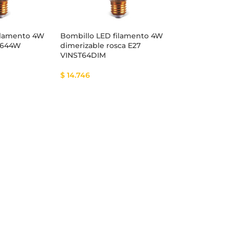
ilamento 4W
Bombillo LED filamento 4W
T644W
dimerizable rosca E27
VINST64DIM
$
14.746