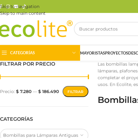
Skip to navigation
Skip to main content
CATEGORÍAS
MAYORISTAS
PROYECTOS
DES
FILTRAR POR PRECIO
Las bombillas lampa
lámparas, plafones
completar el proye
usos. En Ecolite, 
Precio:
$ 7.280
—
$ 186.490
FILTRAR
Bombilla
Riel Magnético
Track Light
CATEGORÍAS
Bombillas para Lámparas Antiguas