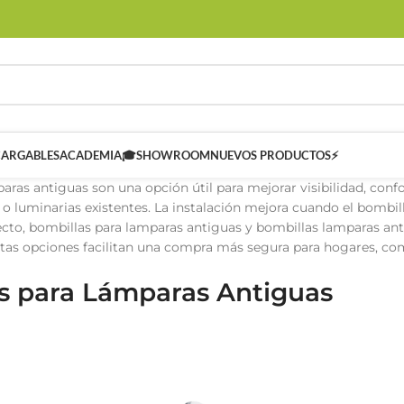
CARGABLES
ACADEMIA🎓
SHOWROOM
NUEVOS PRODUCTOS⚡
ras antiguas son una opción útil para mejorar visibilidad, confor
 o luminarias existentes. La instalación mejora cuando el bombill
cto, bombillas para lamparas antiguas y bombillas lamparas ant
estas opciones facilitan una compra más segura para hogares, co
s para Lámparas Antiguas
 SMART
Controladores Inteligentes SMART