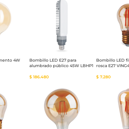
tema Smart
Cinta Multicolor
amento 4W
Bombillo LED E27 para
Bombillo LED f
alumbrado público 45W LBHP1
rosca E27 VIN
$
186.480
$
7.280