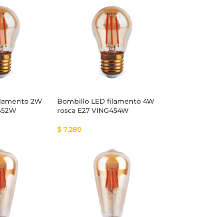
ilamento 2W
Bombillo LED filamento 4W
G452W
rosca E27 VING454W
$
7.280