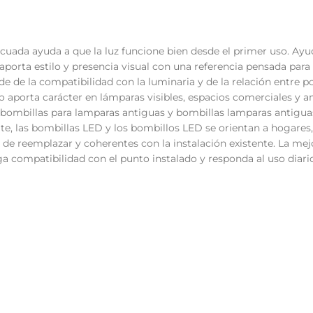
cuada ayuda a que la luz funcione bien desde el primer uso. Ay
porta estilo y presencia visual con una referencia pensada para i
de la compatibilidad con la luminaria y de la relación entre po
o aporta carácter en lámparas visibles, espacios comerciales y a
bombillas para lamparas antiguas y bombillas lamparas antiguas
ite, las bombillas LED y los bombillos LED se orientan a hogare
s de reemplazar y coherentes con la instalación existente. La mej
 compatibilidad con el punto instalado y responda al uso diari