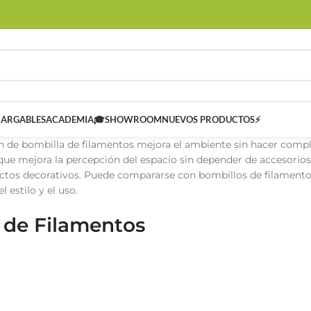
CARGABLES
ACADEMIA🎓
SHOWROOM
NUEVOS PRODUCTOS⚡
 de bombilla de filamentos mejora el ambiente sin hacer complej
 que mejora la percepción del espacio sin depender de accesorios 
ctos decorativos. Puede compararse con bombillos de filamento,
l estilo y el uso.
 de Filamentos
 SMART
Controladores Inteligentes SMART