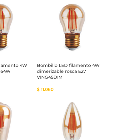
ilamento 4W
Bombillo LED filamento 4W
G454W
dimerizable rosca E27
VING45DIM
$
11.060