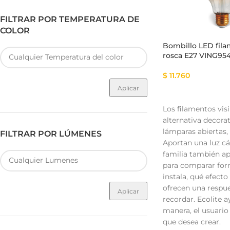
FILTRAR POR TEMPERATURA DE
COLOR
Bombillo LED fil
rosca E27 VING9
$
11.760
Aplicar
Los filamentos vis
alternativa decora
lámparas abiertas,
FILTRAR POR LÚMENES
Aportan una luz cá
familia también ap
para comparar form
instala, qué efecto
ofrecen una respues
Aplicar
recordar. Ecolite a
manera, el usuario 
que desea crear.