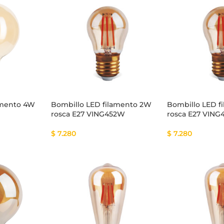
tema Smart
Cinta Multicolor
amento 4W
Bombillo LED filamento 2W
Bombillo LED f
rosca E27 VING452W
rosca E27 VIN
$
7.280
$
7.280