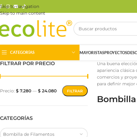
Skip to navigation
Skip to main content
CATEGORÍAS
MAYORISTAS
PROYECTOS
DES
FILTRAR POR PRECIO
Una buena elección
apariencia clásica
comercios y proye
para definir mejor e
Precio:
$ 7.280
—
$ 24.080
FILTRAR
Bombilla
Riel Magnético
Track Light
CATEGORÍAS
Bombilla de Filamentos