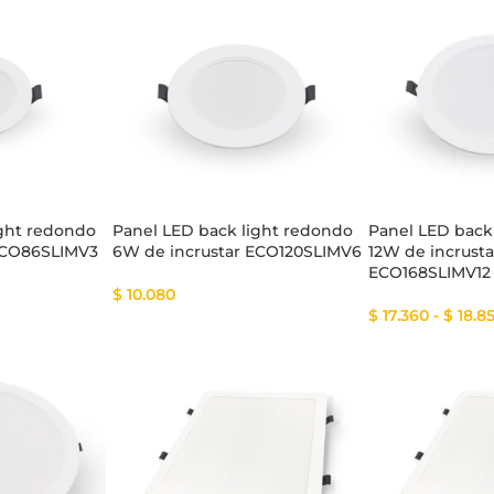
tema Smart
Cinta Multicolor
ight redondo
Panel LED back light redondo
Panel LED back
ECO86SLIMV3
6W de incrustar ECO120SLIMV6
12W de incrusta
ECO168SLIMV12
$
10.080
$
17.360
-
$
18.8