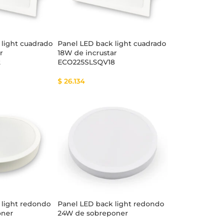
 light cuadrado
Panel LED back light cuadrado
r
18W de incrustar
2
ECO225SLSQV18
$
26.134
 light redondo
Panel LED back light redondo
oner
24W de sobreponer