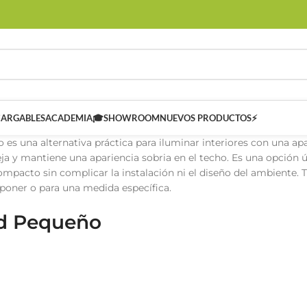
CARGABLES
ACADEMIA🎓
SHOWROOM
NUEVOS PRODUCTOS⚡
es una alternativa práctica para iluminar interiores con una apa
ja y mantiene una apariencia sobria en el techo. Es una opción ú
ompacto sin complicar la instalación ni el diseño del ambiente. 
eponer o para una medida específica.
ed Pequeño
 SMART
Controladores Inteligentes SMART