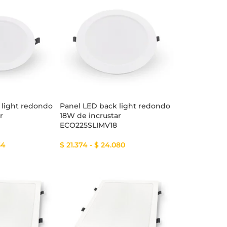
 light redondo
Panel LED back light redondo
r
18W de incrustar
ECO225SLIMV18
54
$
21.374
-
$
24.080