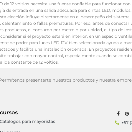
D de 12 voltios necesita una fuente confiable para funcionar con e
gía de entrada en una salida adecuada para cintas LED, módulos,
 Esta elección influye directamente en el desempeño del sistem
 calentamiento o fallas prematuras. Por eso, antes de conectar u
los productos, el consumo por metro o por unidad, el tipo de i
onsiderar si el proyecto estará en interior, en un espacio vent
ente de poder para luces LED 12V bien seleccionada ayuda a man
ados y facilita una instalación ordenada. En proyectos residenc
te trabajar con mayor control, especialmente cuando se combin
lida constante de 12 voltios.
ermítenos presentarte nuestros productos y nuestra empre
cursos
Catálogos para mayoristas
+57 (