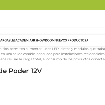
CARGABLES
ACADEMIA🎓
SHOWROOM
NUEVOS PRODUCTOS⚡
voltios permiten alimentar luces LED, cintas y módulos que traba
 en una salida estable, adecuada para instalaciones residenciales
iene revisar la carga total, el consumo de los productos conectad
de Poder 12V
 SMART
Controladores Inteligentes SMART