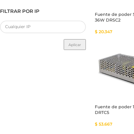
FILTRAR POR IP
Fuente de poder 
36W DRSC2
$
20.347
Aplicar
Fuente de poder 
DRTC5
$
53.667