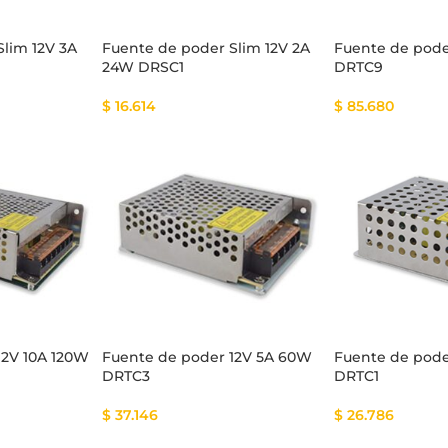
Slim 12V 3A
Fuente de poder Slim 12V 2A
Fuente de pode
24W DRSC1
DRTC9
$
16.614
$
85.680
12V 10A 120W
Fuente de poder 12V 5A 60W
Fuente de pode
DRTC3
DRTC1
$
37.146
$
26.786