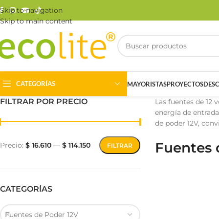
Skip to navigation
Skip to main content
CATEGORÍAS
MAYORISTAS
PROYECTOS
DES
FILTRAR POR PRECIO
Las fuentes de 12 
energía de entrada
de poder 12V, conv
Fuentes 
Precio:
$ 16.610
—
$ 114.150
FILTRAR
Riel Magnético
Track Light
CATEGORÍAS
Fuentes de Poder 12V