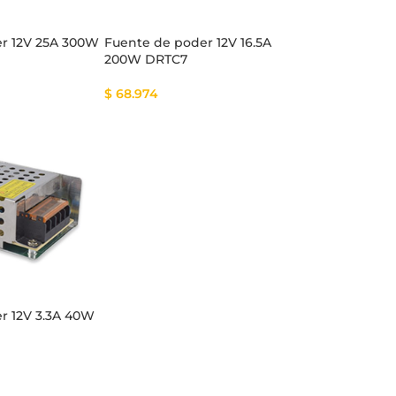
r 12V 25A 300W
Fuente de poder 12V 16.5A
200W DRTC7
$
68.974
r 12V 3.3A 40W